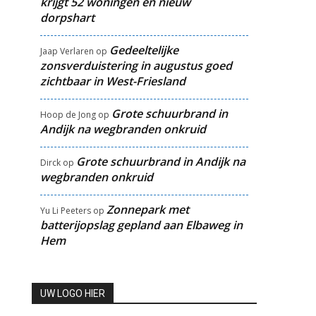
krijgt 52 woningen en nieuw
dorpshart
Gedeeltelijke
Jaap Verlaren
op
zonsverduistering in augustus goed
zichtbaar in West-Friesland
Grote schuurbrand in
Hoop de Jong
op
Andijk na wegbranden onkruid
Grote schuurbrand in Andijk na
Dirck
op
wegbranden onkruid
Zonnepark met
Yu Li Peeters
op
batterijopslag gepland aan Elbaweg in
Hem
UW LOGO HIER