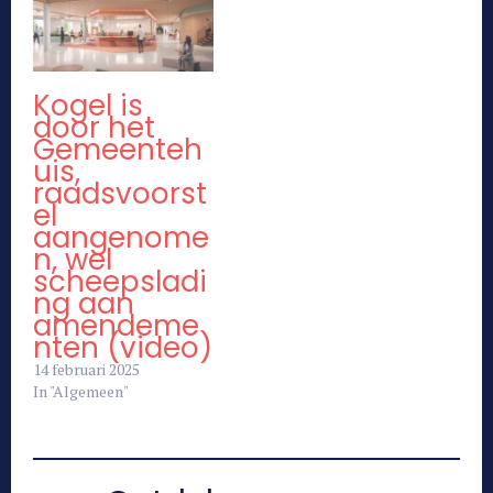
Kogel is
door het
Gemeenteh
uis,
raadsvoorst
el
aangenome
n, wel
scheepsladi
ng aan
amendeme
nten (video)
14 februari 2025
In "Algemeen"