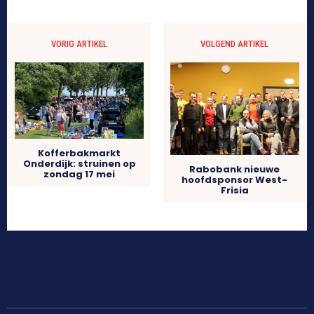
VORIG ARTIKEL
VOLGEND ARTIKEL
Kofferbakmarkt
Onderdijk: struinen op
Rabobank nieuwe
zondag 17 mei
hoofdsponsor West-
Frisia