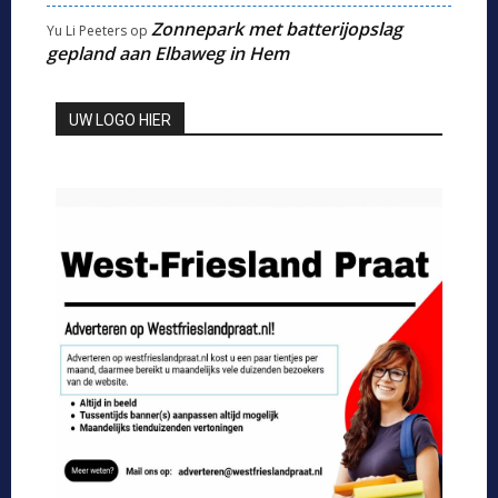
Zonnepark met batterijopslag
Yu Li Peeters
op
gepland aan Elbaweg in Hem
UW LOGO HIER