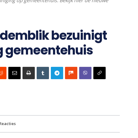
iniging op gemeentehuis. Bekijk hier de nieuwe
edemblik bezuinigt
ng gemeentehuis
Reacties