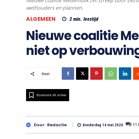
Nieuwe coalitie Medemblik zet streep door bezu
wethouders en plannen.
ALGEMEEN
2
min.
leestijd
Nieuwe coalitie M
niet op verbouwi
Deel
Bookmark dit artikel
11
Door:
Redactie
donderdag 14 mei 2026