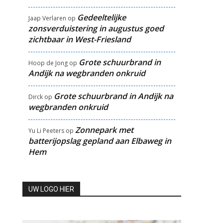
Gedeeltelijke
Jaap Verlaren
op
zonsverduistering in augustus goed
zichtbaar in West-Friesland
Grote schuurbrand in
Hoop de Jong
op
Andijk na wegbranden onkruid
Grote schuurbrand in Andijk na
Dirck
op
wegbranden onkruid
Zonnepark met
Yu Li Peeters
op
batterijopslag gepland aan Elbaweg in
Hem
UW LOGO HIER