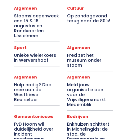
Algemeen
Cultuur
Stoomsloepenweek
Op zondagavond
end 15 & 16
terug naar de 80’s!
augustus en
Rondvaarten
IJsselmeer
Sport
Algemeen
Unieke wielerkoers
Fred zet het
in Wervershoof
museum onder
stoom
Algemeen
Algemeen
Hulp nodig? Doe
Meld jouw
mee aan de
organisatie aan
Westfriese
voor de
Beursvloer
Vrijwilligersmarkt
Medemblik
Gemeentenieuws
Bedrijven
FvD Hoorn wil
Enkhuizen schittert
duidelijkheid over
in Michelingids: de
incident
stad, de