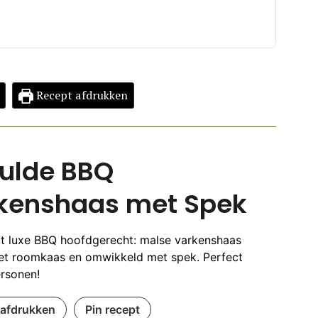
Recept afdrukken
ulde BBQ
kenshaas met Spek
t luxe BBQ hoofdgerecht: malse varkenshaas
et roomkaas en omwikkeld met spek. Perfect
rsonen!
 afdrukken
Pin recept