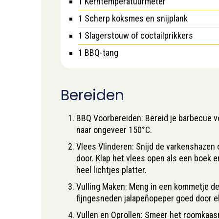
1 Kerntemperatuurmeter
1 Scherp koksmes
en snijplank
1 Slagerstouw
of coctailprikkers
1 BBQ-tang
Bereiden
BBQ Voorbereiden: Bereid je barbecue vo
naar ongeveer 150°C.
Vlees Vlinderen: Snijd de varkenshazen o
door. Klap het vlees open als een boek e
heel lichtjes platter.
Vulling Maken: Meng in een kommetje de
fijngesneden jalapeñopeper goed door el
Vullen en Oprollen: Smeer het roomkaas