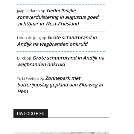
Gedeeltelijke
Jaap Verlaren
op
zonsverduistering in augustus goed
zichtbaar in West-Friesland
Grote schuurbrand in
Hoop de Jong
op
Andijk na wegbranden onkruid
Grote schuurbrand in Andijk na
Dirck
op
wegbranden onkruid
Zonnepark met
Yu Li Peeters
op
batterijopslag gepland aan Elbaweg in
Hem
UW LOGO HIER