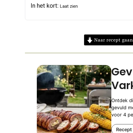
In het kort:
Laat zien
Naar recept gaan
Gev
Var
Ontdek di
gevuld m
voor 4 pe
Recept