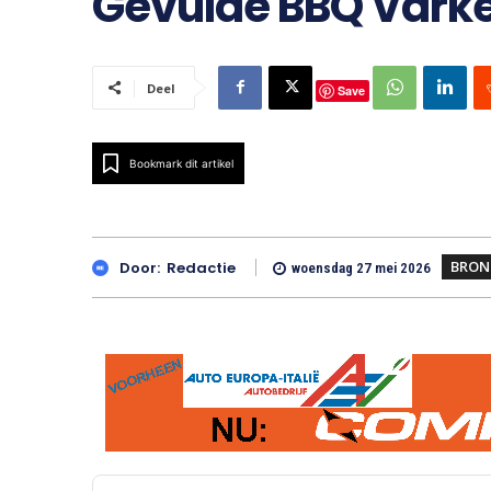
Gevulde BBQ Vark
Deel
Save
Bookmark dit artikel
BRON
Door:
Redactie
woensdag 27 mei 2026