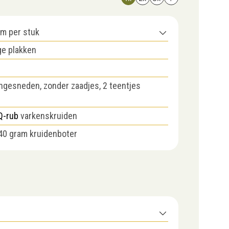
am per stuk
ge plakken
jngesneden, zonder zaadjes, 2 teentjes
Q-rub
varkenskruiden
40 gram kruidenboter