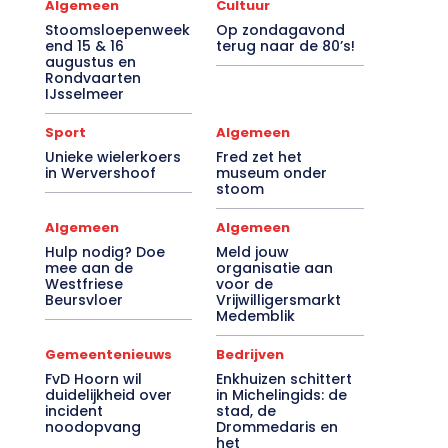
Algemeen
Cultuur
Stoomsloepenweek
Op zondagavond
end 15 & 16
terug naar de 80’s!
augustus en
Rondvaarten
IJsselmeer
Sport
Algemeen
Unieke wielerkoers
Fred zet het
in Wervershoof
museum onder
stoom
Algemeen
Algemeen
Hulp nodig? Doe
Meld jouw
mee aan de
organisatie aan
Westfriese
voor de
Beursvloer
Vrijwilligersmarkt
Medemblik
Gemeentenieuws
Bedrijven
FvD Hoorn wil
Enkhuizen schittert
duidelijkheid over
in Michelingids: de
incident
stad, de
noodopvang
Drommedaris en
het