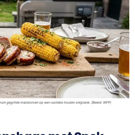
in gegrilde maiskolven op een rustieke houten snijplank. (Beeld: WFP)