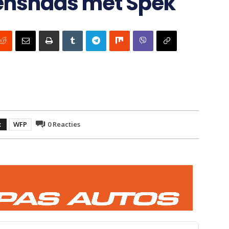
enshaas met Spek
:
WFP
0
Reacties