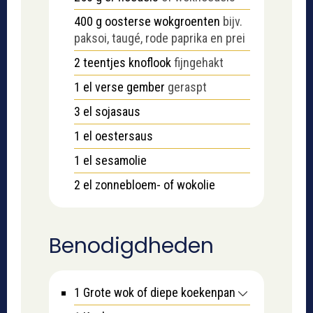
400
g
oosterse wokgroenten
bijv.
paksoi, taugé, rode paprika en prei
2
teentjes knoflook
fijngehakt
1
el
verse gember
geraspt
3
el
sojasaus
1
el
oestersaus
1
el
sesamolie
2
el
zonnebloem- of wokolie
Benodigdheden
1 Grote wok
of diepe koekenpan