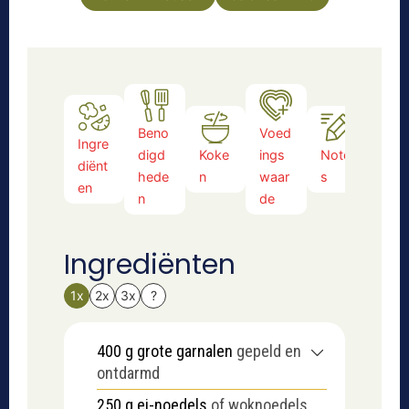
e
n
Beno
Voed
Ingre
digd
Koke
ings
Note
diënt
hede
n
waar
s
en
n
de
Ingrediënten
1x
2x
3x
?
400
g
grote garnalen
gepeld en
ontdarmd
250
g
ei-noedels
of woknoedels