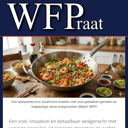
Een dampende kom Aziatische noedels met roze gebakken garnalen en
knapperige verse wokgroenten (Beeld: WFP)
Een snel, smaakvol en betaalbaar wokgerecht met