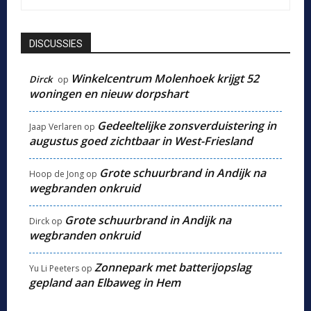
DISCUSSIES
Winkelcentrum Molenhoek krijgt 52
Dirck
op
woningen en nieuw dorpshart
Gedeeltelijke zonsverduistering in
Jaap Verlaren
op
augustus goed zichtbaar in West-Friesland
Grote schuurbrand in Andijk na
Hoop de Jong
op
wegbranden onkruid
Grote schuurbrand in Andijk na
Dirck
op
wegbranden onkruid
Zonnepark met batterijopslag
Yu Li Peeters
op
gepland aan Elbaweg in Hem