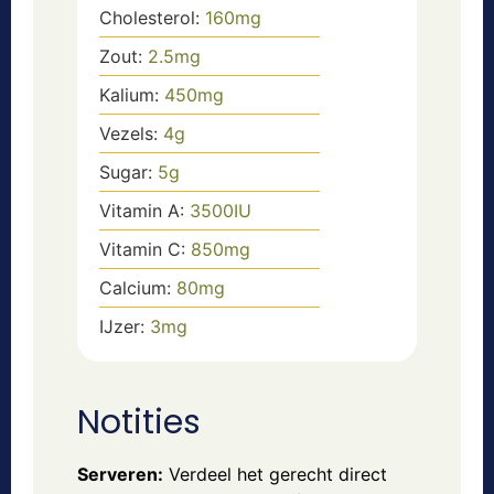
Cholesterol:
160
mg
Zout:
2.5
mg
Kalium:
450
mg
Vezels:
4
g
Sugar:
5
g
Vitamin A:
3500
IU
Vitamin C:
850
mg
Calcium:
80
mg
IJzer:
3
mg
Notities
Serveren:
Verdeel het gerecht direct