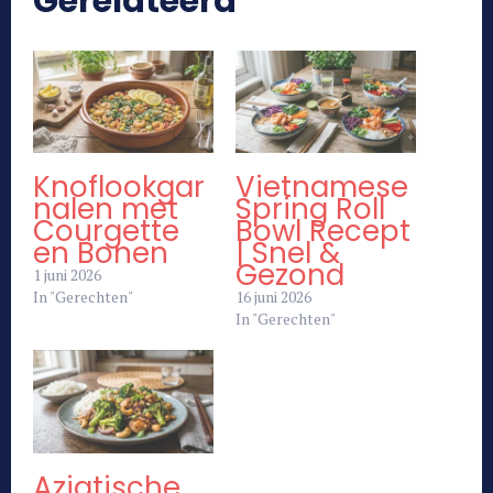
Gerelateerd
Knoflookgar
Vietnamese
nalen met
Spring Roll
Courgette
Bowl Recept
en Bonen
| Snel &
Gezond
1 juni 2026
In "Gerechten"
16 juni 2026
In "Gerechten"
Aziatische