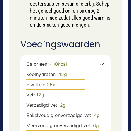
oestersaus en sesamolie erbij. Schep
het geheel goed om en bak nog 2
minuten mee zodat alles goed warm is
en de smaken goed mengen.
Voedingswaarden
Calorieën:
410
kcal
Koolhydraten:
45
g
Eiwitten:
25
g
Vet:
12
g
Verzadigd vet:
2
g
Enkelvoudig onverzadigd vet:
4
g
Meervoudig onverzadigd vet:
6
g