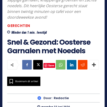
sappige garnalen, knapperige groenten en zachte
noedels. Dit heerlijke Oosterse gerecht staat
binnen twintig minuten op tafel voor een
doordeweekse avond!
GERECHTEN
Minder dan 1
min.
leestijd
Snel & Gezond: Oosterse
Garnalen met Noedels
Save
Bookmark dit artikel
Door:
Redactie
maandag 22 juni 2026