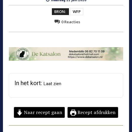
BRON:
WFP
0
Reacties
In het kort:
Laat zien
Naar recept gaan
Recept afdrukken