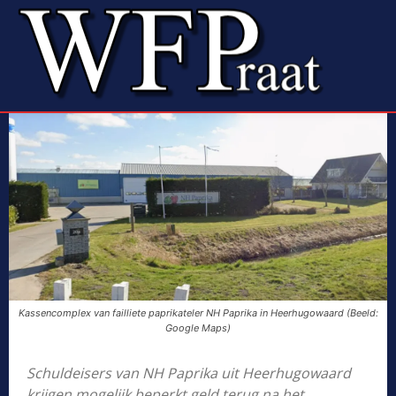
Kassencomplex van failliete paprikateler NH Paprika in Heerhugowaard (Beeld:
Google Maps)
Schuldeisers van NH Paprika uit Heerhugowaard
krijgen mogelijk beperkt geld terug na het