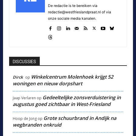
De redactie is te bereiken via
redactie@westfrieslandpraat.nl of via
onze sociale media kanalen.
DISCUSSIES
Winkelcentrum Molenhoek krijgt 52
Dirck
op
woningen en nieuw dorpshart
Gedeeltelijke zonsverduistering in
Jaap Verlaren
op
augustus goed zichtbaar in West-Friesland
Grote schuurbrand in Andijk na
Hoop de Jong
op
wegbranden onkruid