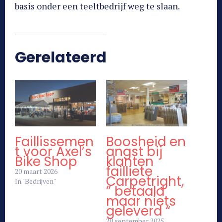
basis onder een teeltbedrijf weg te slaan.
Gerelateerd
Faillissemen
Boosheid en
t voor Axel’s
angst bij
Bike Shop
klanten
failliete
20 maart 2026
Carpetright,
In "Bedrijven"
” betaald
maar niets
geleverd “
20 september 2025