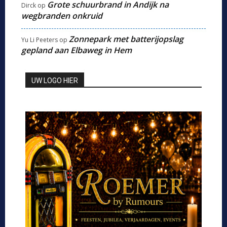
Grote schuurbrand in Andijk na
Dirck
op
wegbranden onkruid
Zonnepark met batterijopslag
Yu Li Peeters
op
gepland aan Elbaweg in Hem
UW LOGO HIER