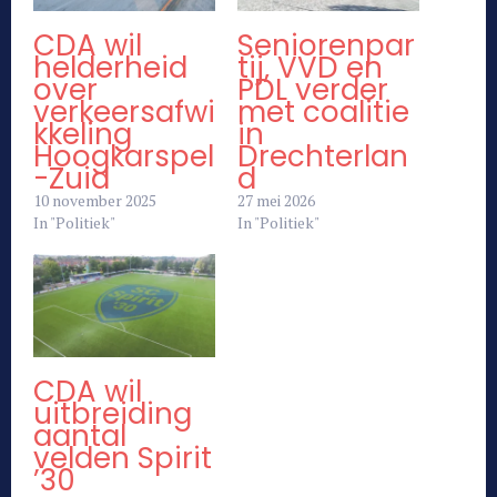
CDA wil
Seniorenpar
helderheid
tij, VVD en
over
PDL verder
verkeersafwi
met coalitie
kkeling
in
Hoogkarspel
Drechterlan
-Zuid
d
10 november 2025
27 mei 2026
In "Politiek"
In "Politiek"
CDA wil
uitbreiding
aantal
velden Spirit
’30