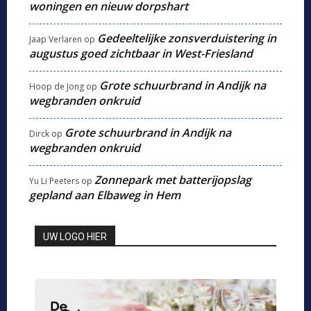
woningen en nieuw dorpshart
Gedeeltelijke zonsverduistering in
Jaap Verlaren
op
augustus goed zichtbaar in West-Friesland
Grote schuurbrand in Andijk na
Hoop de Jong
op
wegbranden onkruid
Grote schuurbrand in Andijk na
Dirck
op
wegbranden onkruid
Zonnepark met batterijopslag
Yu Li Peeters
op
gepland aan Elbaweg in Hem
UW LOGO HIER