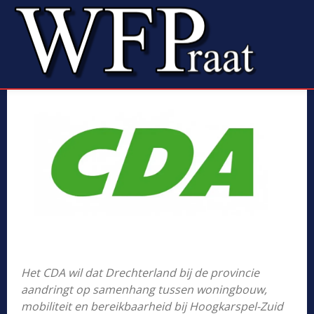
Het CDA wil dat Drechterland bij de provincie
aandringt op samenhang tussen woningbouw,
mobiliteit en bereikbaarheid bij Hoogkarspel-Zuid