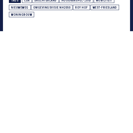
TAGS
CDA
DRECHTERLAND
HOOGKARSPEL-ZUID
MOBILITEIT
NIEUWEWEG
OMGEVINGSVISIE NH2050
ROY HOF
WEST-FRIESLAND
WONINGBOUW