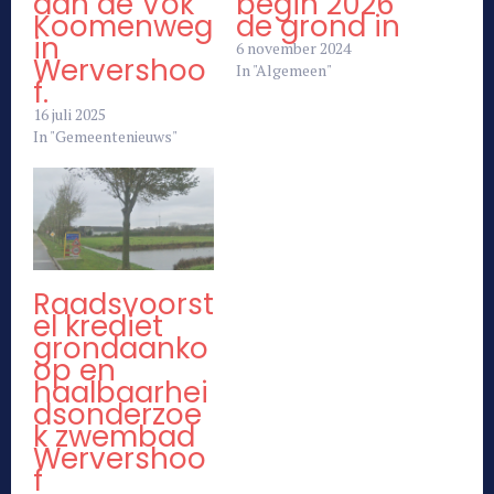
aan de Vok
begin 2026
Koomenweg
de grond in
in
6 november 2024
Wervershoo
In "Algemeen"
f.
16 juli 2025
In "Gemeentenieuws"
Raadsvoorst
el krediet
grondaanko
op en
haalbaarhei
dsonderzoe
k zwembad
Wervershoo
f