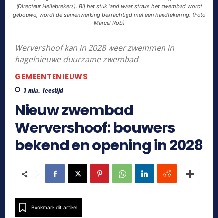
(Directeur Hellebrekers). Bij het stuk land waar straks het zwembad wordt
gebouwd, wordt de samenwerking bekrachtigd met een handtekening. (Foto
Marcel Rob)
Wervershoof kan in 2028 weer zwemmen in
hagelnieuwe duurzame zwembad
GEMEENTENIEUWS
1
min.
leestijd
Nieuw zwembad
Wervershoof: bouwers
bekend en opening in 2028
Bookmark dit artikel