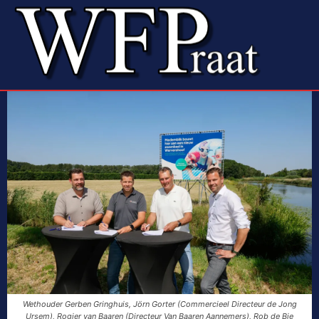
Wethouder Gerben Gringhuis, Jörn Gorter (Commercieel Directeur de Jong
Ursem), Rogier van Baaren (Directeur Van Baaren Aannemers), Rob de Bie