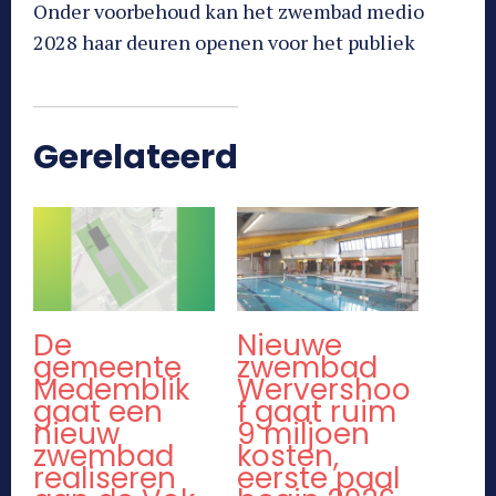
Onder voorbehoud kan het zwembad medio
2028 haar deuren openen voor het publiek
Gerelateerd
De
Nieuwe
gemeente
zwembad
Medemblik
Wervershoo
gaat een
f gaat ruim
nieuw
9 miljoen
zwembad
kosten,
realiseren
eerste paal