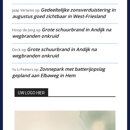
Gedeeltelijke zonsverduistering in
Jaap Verlaren
op
augustus goed zichtbaar in West-Friesland
Grote schuurbrand in Andijk na
Hoop de Jong
op
wegbranden onkruid
Grote schuurbrand in Andijk na
Dirck
op
wegbranden onkruid
Zonnepark met batterijopslag
Yu Li Peeters
op
gepland aan Elbaweg in Hem
UW LOGO HIER