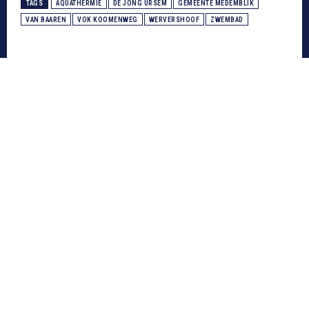
TAGS
AQUATHERMIE
DE JONG URSEM
GEMEENTE MEDEMBLIK
VAN BAAREN
VOK KOOMENWEG
WERVERSHOOF
ZWEMBAD