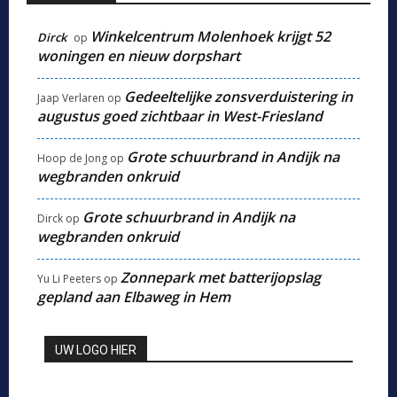
Winkelcentrum Molenhoek krijgt 52
Dirck
op
woningen en nieuw dorpshart
Gedeeltelijke zonsverduistering in
Jaap Verlaren
op
augustus goed zichtbaar in West-Friesland
Grote schuurbrand in Andijk na
Hoop de Jong
op
wegbranden onkruid
Grote schuurbrand in Andijk na
Dirck
op
wegbranden onkruid
Zonnepark met batterijopslag
Yu Li Peeters
op
gepland aan Elbaweg in Hem
UW LOGO HIER