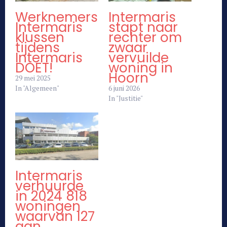
Werknemers
Intermaris
Intermaris
stapt naar
klussen
rechter om
tijdens
zwaar
Intermaris
vervuilde
DOET!
woning in
Hoorn
29 mei 2025
In "Algemeen"
6 juni 2026
In "Justitie"
Intermaris
verhuurde
in 2024 818
woningen
waarvan 127
aan