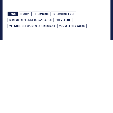
TAGS
HOORN
INTERMARIS
INTERMARIS DOET
MAATSCHAPPELIJKE ORGANISATIES
PURMEREND
VRIJWILLIGERSPUNT WESTFRIESLAND
VRIJWILLIGERSWERK