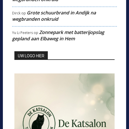
Grote schuurbrand in Andijk na
Dirck
op
wegbranden onkruid
Zonnepark met batterijopslag
Yu Li Peeters
op
gepland aan Elbaweg in Hem
UW LOGO HIER