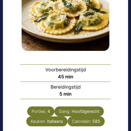
Voorbereidingstijd
m
45
min
i
Bereidingstijd
n
m
5
min
u
i
t
n
e
Porties:
4
Gang:
Hoofdgerecht
u
n
Keuken:
Italiaans
t
Calorieën:
585
e