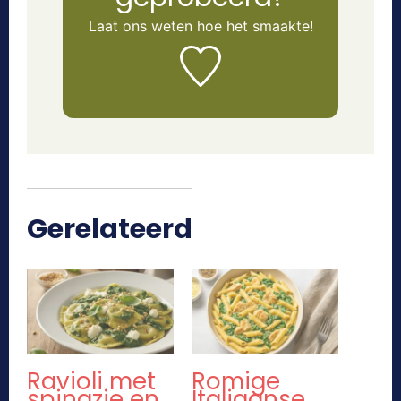
Laat ons weten
hoe het smaakte!
Gerelateerd
Ravioli met
Romige
spinazie en
Italiaanse