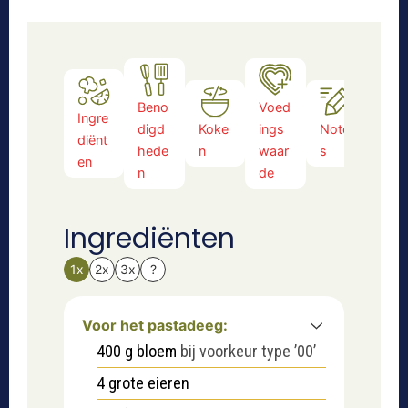
n
Beno
Voed
Ingre
digd
Koke
ings
Note
diënt
hede
n
waar
s
en
n
de
Ingrediënten
1x
2x
3x
?
Voor het pastadeeg:
400
g
bloem
bij voorkeur type ’00’
4
grote eieren