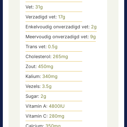
Vet:
31
g
Verzadigd vet:
17
g
Enkelvoudig onverzadigd vet:
2
g
Meervoudig onverzadigd vet:
9
g
Trans vet:
0.5
g
Cholesterol:
265
mg
Zout:
450
mg
Kalium:
340
mg
Vezels:
3.5
g
Sugar:
2
g
Vitamin A:
4800
IU
Vitamin C:
280
mg
Calcium:
350
mg