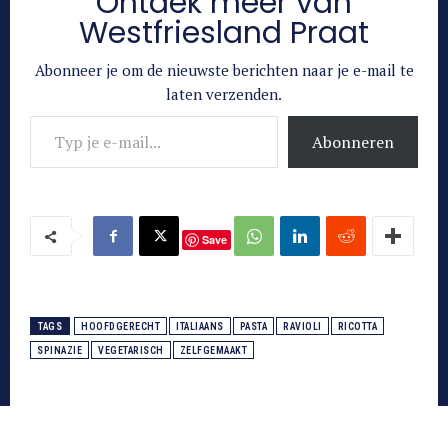
Ontdek meer van
Westfriesland Praat
Abonneer je om de nieuwste berichten naar je e-mail te
laten verzenden.
Typ je e-mail...
Abonneren
Save
TAGS
HOOFDGERECHT
ITALIAANS
PASTA
RAVIOLI
RICOTTA
SPINAZIE
VEGETARISCH
ZELFGEMAAKT