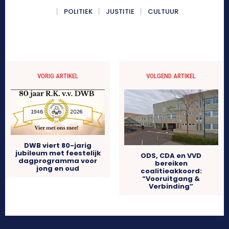
POLITIEK
JUSTITIE
CULTUUR
VORIG ARTIKEL
VOLGEND ARTIKEL
DWB viert 80-jarig
jubileum met feestelijk
ODS, CDA en VVD
dagprogramma voor
bereiken
jong en oud
coalitieakkoord:
“Vooruitgang &
Verbinding”