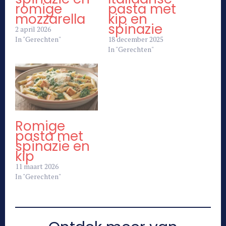
romige
pasta met
mozzarella
kip en
spinazie
2 april 2026
In "Gerechten"
18 december 2025
In "Gerechten"
Romige
pasta met
spinazie en
kip
11 maart 2026
In "Gerechten"