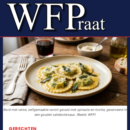
Bord met verse, zelfgemaakte ravioli gevuld met spinazie en ricotta, geserveerd in
een gouden saliebotersaus. (Beeld: WFP)
GERECHTEN