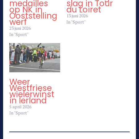
medailles
slag in Tour
op NK in
du Loiret
Ooststelling
13 juni 2026
werf
In "Sport"
23 juni 2026
In "Sport"
Weer
Westfriese
wielerwinst
in Ierland
5 april 2026
In "Sport"