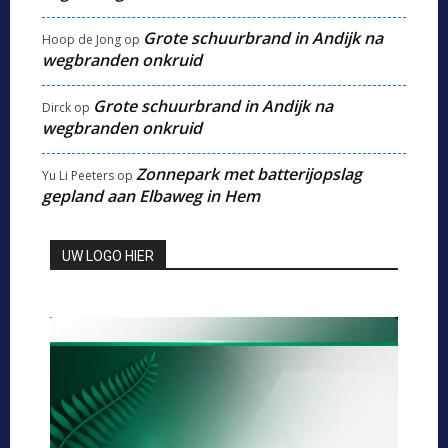
Grote schuurbrand in Andijk na
Hoop de Jong
op
wegbranden onkruid
Grote schuurbrand in Andijk na
Dirck
op
wegbranden onkruid
Zonnepark met batterijopslag
Yu Li Peeters
op
gepland aan Elbaweg in Hem
UW LOGO HIER