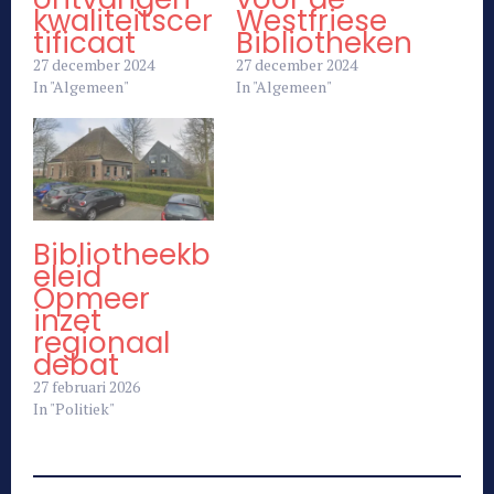
kwaliteitscer
Westfriese
tificaat
Bibliotheken
27 december 2024
27 december 2024
In "Algemeen"
In "Algemeen"
Bibliotheekb
eleid
Opmeer
inzet
regionaal
debat
27 februari 2026
In "Politiek"