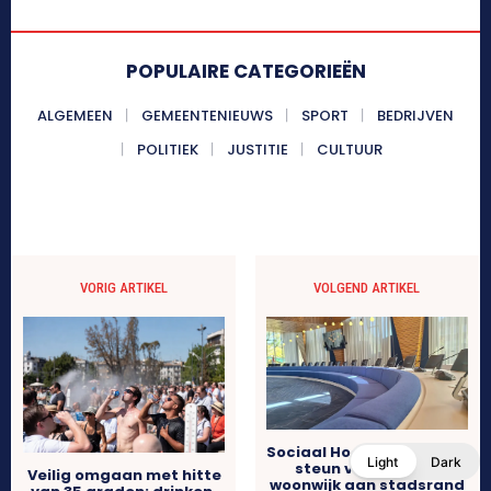
POPULAIRE CATEGORIEËN
ALGEMEEN
GEMEENTENIEUWS
SPORT
BEDRIJVEN
POLITIEK
JUSTITIE
CULTUUR
VORIG ARTIKEL
VOLGEND ARTIKEL
Sociaal Hoorn krijgt geen
Light
Dark
steun voor nieuwe
Veilig omgaan met hitte
woonwijk aan stadsrand