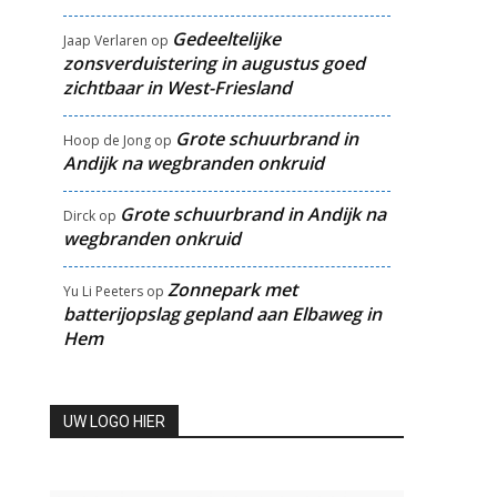
Gedeeltelijke
Jaap Verlaren
op
zonsverduistering in augustus goed
zichtbaar in West-Friesland
Grote schuurbrand in
Hoop de Jong
op
Andijk na wegbranden onkruid
Grote schuurbrand in Andijk na
Dirck
op
wegbranden onkruid
Zonnepark met
Yu Li Peeters
op
batterijopslag gepland aan Elbaweg in
Hem
UW LOGO HIER