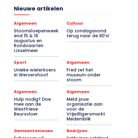
Nieuwe artikelen
Algemeen
Cultuur
Stoomsloepenweek
Op zondagavond
end 15 & 16
terug naar de 80’s!
augustus en
Rondvaarten
IJsselmeer
Sport
Algemeen
Unieke wielerkoers
Fred zet het
in Wervershoof
museum onder
stoom
Algemeen
Algemeen
Hulp nodig? Doe
Meld jouw
mee aan de
organisatie aan
Westfriese
voor de
Beursvloer
Vrijwilligersmarkt
Medemblik
Gemeentenieuws
Bedrijven