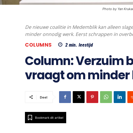
Photo by Yan Kruk
De nieuwe coalitie in Medemblik kan alleen slage
minder onnodig werk. Eerst schrappen in overb
COLUMNS
2
min.
leestijd
Column: Verzuim 
vraagt om minder 
Deel
Bookmark dit artikel