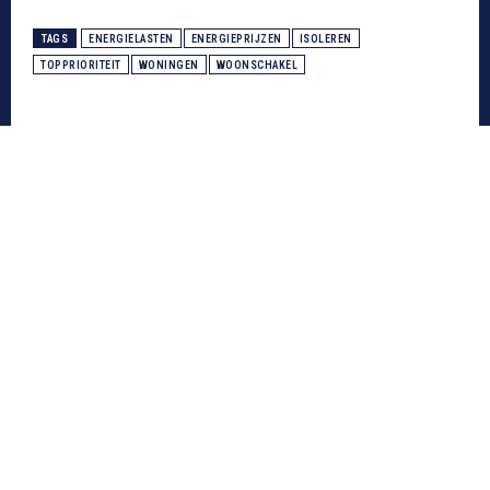
TAGS
ENERGIELASTEN
ENERGIEPRIJZEN
ISOLEREN
TOPPRIORITEIT
WONINGEN
WOONSCHAKEL