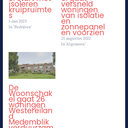
isoleren
versneld
kruipruimte
woningen
s
van isolatie
en
5 mei 2023
zonnepanel
In "Bedrijven"
en voorzien
25 augustus 2022
In "Algemeen"
De
Woonschak
el gaat 26
woningen
Westereilan
d
Medemblik
verduurzam