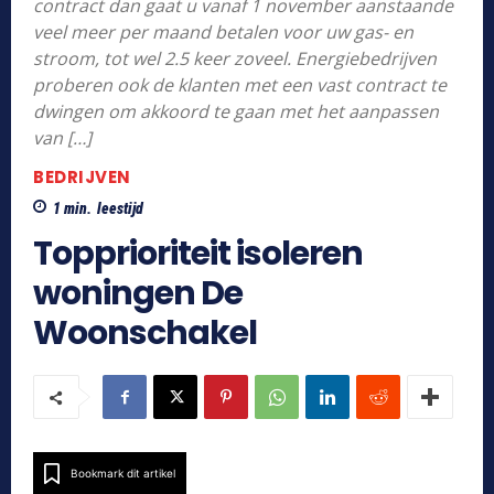
contract dan gaat u vanaf 1 november aanstaande
veel meer per maand betalen voor uw gas- en
stroom, tot wel 2.5 keer zoveel. Energiebedrijven
proberen ook de klanten met een vast contract te
dwingen om akkoord te gaan met het aanpassen
van […]
BEDRIJVEN
1
min.
leestijd
Topprioriteit isoleren
woningen De
Woonschakel
Bookmark dit artikel