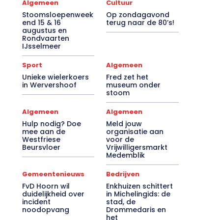
Algemeen
Cultuur
Stoomsloepenweek
Op zondagavond
end 15 & 16
terug naar de 80’s!
augustus en
Rondvaarten
IJsselmeer
Sport
Algemeen
Unieke wielerkoers
Fred zet het
in Wervershoof
museum onder
stoom
Algemeen
Algemeen
Hulp nodig? Doe
Meld jouw
mee aan de
organisatie aan
Westfriese
voor de
Beursvloer
Vrijwilligersmarkt
Medemblik
Gemeentenieuws
Bedrijven
FvD Hoorn wil
Enkhuizen schittert
duidelijkheid over
in Michelingids: de
incident
stad, de
noodopvang
Drommedaris en
het