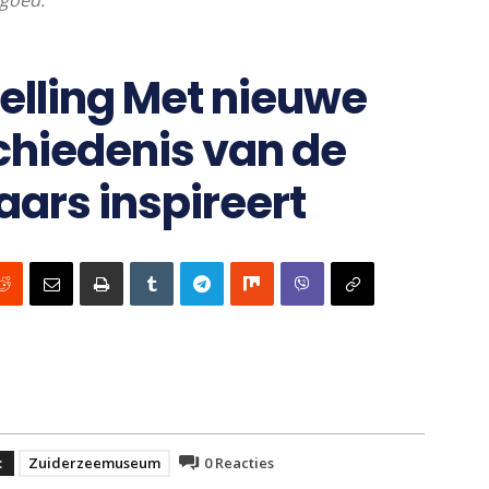
fgoed.
elling Met nieuwe
chiedenis van de
ars inspireert
:
Zuiderzeemuseum
0
Reacties