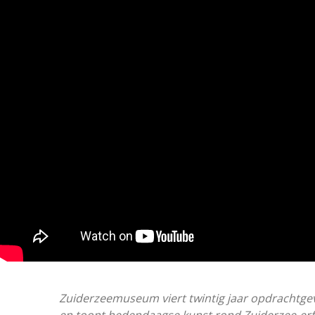
Zuiderzeemuseum viert twintig jaar opdrachtge