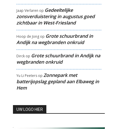
Gedeeltelijke
Jaap Verlaren
op
zonsverduistering in augustus goed
zichtbaar in West-Friesland
Grote schuurbrand in
Hoop de Jong
op
Andijk na wegbranden onkruid
Grote schuurbrand in Andijk na
Dirck
op
wegbranden onkruid
Zonnepark met
Yu Li Peeters
op
batterijopslag gepland aan Elbaweg in
Hem
UW LOGO HIER