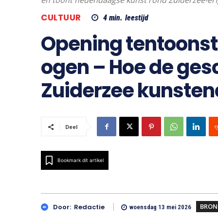
en toont hedendaagse kunst rond Zuiderzee-er
CULTUUR
4
min.
leestijd
Opening tentoonst
ogen – Hoe de ges
Zuiderzee kunstena
Deel
Bookmark dit artikel
BRON
Door:
Redactie
woensdag 13 mei 2026