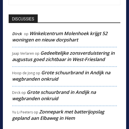
DISCUSSIES
Winkelcentrum Molenhoek krijgt 52
Dirck
op
woningen en nieuw dorpshart
Gedeeltelijke zonsverduistering in
Jaap Verlaren
op
augustus goed zichtbaar in West-Friesland
Grote schuurbrand in Andijk na
Hoop de Jong
op
wegbranden onkruid
Grote schuurbrand in Andijk na
Dirck
op
wegbranden onkruid
Zonnepark met batterijopslag
Yu Li Peeters
op
gepland aan Elbaweg in Hem