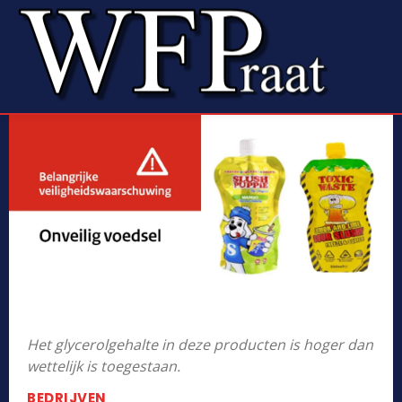
Het glycerolgehalte in deze producten is hoger dan
wettelijk is toegestaan.
BEDRIJVEN