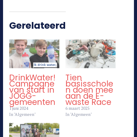
Gerelateerd
DrinkWater!
Tien
Campagne
basisschole
van start in
n doen mee
JOGG-
aan de E-
gemeenten
waste Race
1 juni 2024
6 maart 2025
In "Algemeen"
In "Algemeen"