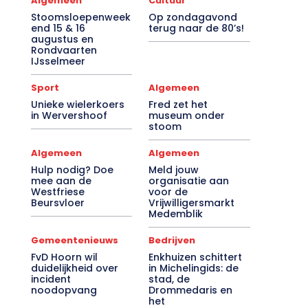
Algemeen
Cultuur
Stoomsloepenweek
Op zondagavond
end 15 & 16
terug naar de 80’s!
augustus en
Rondvaarten
IJsselmeer
Sport
Algemeen
Unieke wielerkoers
Fred zet het
in Wervershoof
museum onder
stoom
Algemeen
Algemeen
Hulp nodig? Doe
Meld jouw
mee aan de
organisatie aan
Westfriese
voor de
Beursvloer
Vrijwilligersmarkt
Medemblik
Gemeentenieuws
Bedrijven
FvD Hoorn wil
Enkhuizen schittert
duidelijkheid over
in Michelingids: de
incident
stad, de
noodopvang
Drommedaris en
het