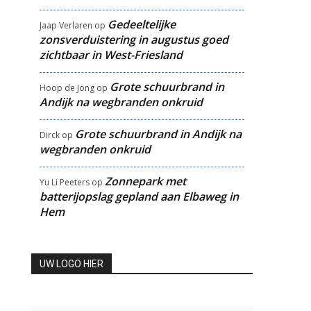
Gedeeltelijke
Jaap Verlaren
op
zonsverduistering in augustus goed
zichtbaar in West-Friesland
Grote schuurbrand in
Hoop de Jong
op
Andijk na wegbranden onkruid
Grote schuurbrand in Andijk na
Dirck
op
wegbranden onkruid
Zonnepark met
Yu Li Peeters
op
batterijopslag gepland aan Elbaweg in
Hem
UW LOGO HIER