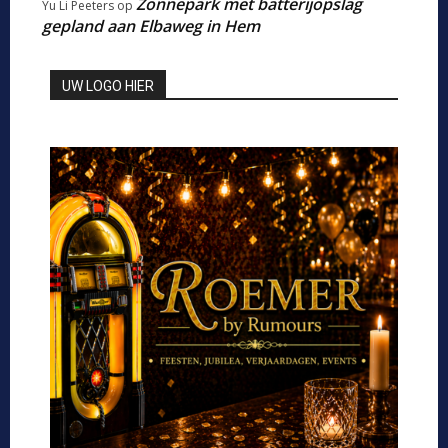
Zonnepark met batterijopslag
Yu Li Peeters
op
gepland aan Elbaweg in Hem
UW LOGO HIER