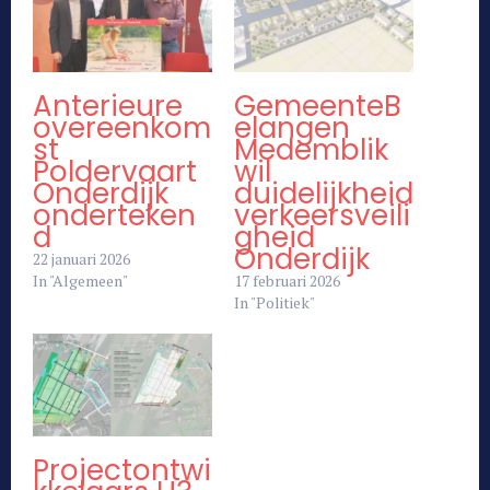
Anterieure
GemeenteB
overeenkom
elangen
st
Medemblik
Poldervaart
wil
Onderdijk
duidelijkheid
onderteken
verkeersveili
d
gheid
Onderdijk
22 januari 2026
In "Algemeen"
17 februari 2026
In "Politiek"
Projectontwi