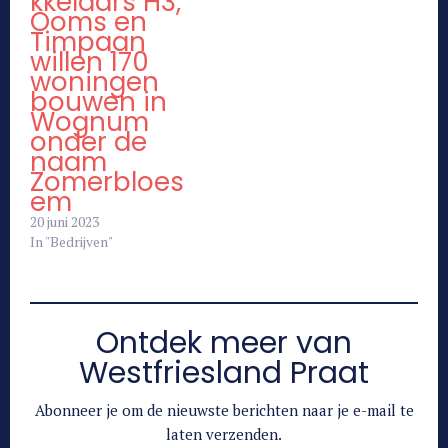
kkelaars H3,
Ooms en
Timpaan
willen 170
woningen
bouwen in
Wognum
onder de
naam
Zomerbloes
em
20 juni 2023
In "Bedrijven"
Ontdek meer van
Westfriesland Praat
Abonneer je om de nieuwste berichten naar je e-mail te
laten verzenden.