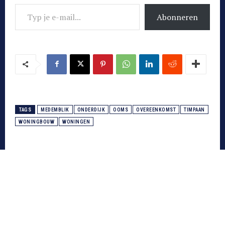
Typ je e-mail...
Abonneren
TAGS
MEDEMBLIK
ONDERDIJK
OOMS
OVEREENKOMST
TIMPAAN
WONINGBOUW
WONINGEN