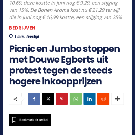
10.69, deze kostte in juni nog € 9,29, een stijging
van 15%. De Bonen Aroma kost nu € 21,29 terwijl
die in juni nog € 16,99 kostte, een stijging van 25%
BEDRIJVEN
1
min.
leestijd
Picnic en Jumbo stoppen
met Douwe Egberts uit
protest tegen de steeds
hogere inkoopprijzen
Bookmark dit artikel