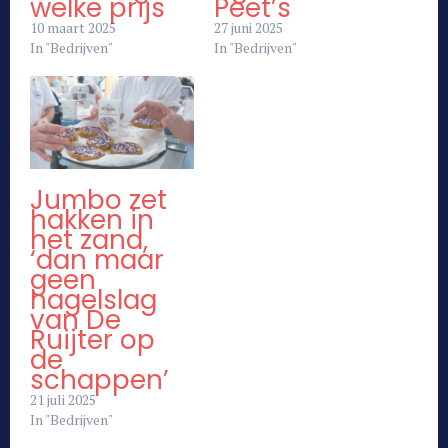
welke prijs
Peet’s
10 maart 2025
27 juni 2025
In "Bedrijven"
In "Bedrijven"
Jumbo zet
hakken in
het zand,
‘dan maar
geen
hagelslag
van De
Ruijter op
de
schappen’
21 juli 2025
In "Bedrijven"