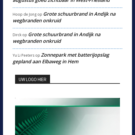
augustus goed zichtbaar in West-Friesland
Grote schuurbrand in Andijk na
Hoop de Jong
op
wegbranden onkruid
Grote schuurbrand in Andijk na
Dirck
op
wegbranden onkruid
Zonnepark met batterijopslag
Yu Li Peeters
op
gepland aan Elbaweg in Hem
UW LOGO HIER