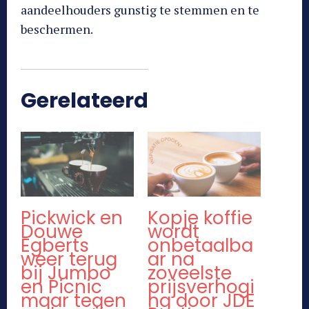
aandeelhouders gunstig te stemmen en te
beschermen.
Gerelateerd
Pickwick en
Kopje koffie
Douwe
wordt
Egberts
onbetaalba
weer terug
ar na
bij Jumbo
zoveelste
en Picnic
prijsverhogi
maar tegen
ng door JDE