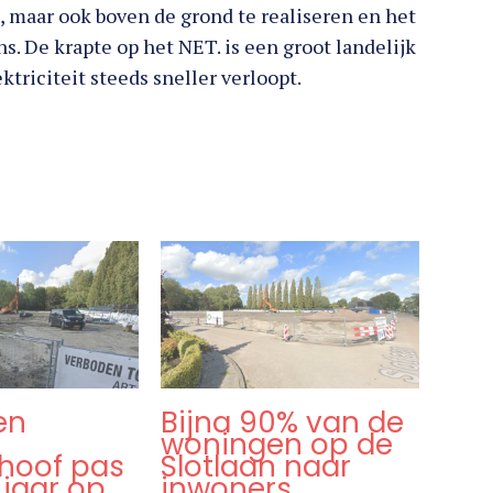
, maar ook boven de grond te realiseren en het
s. De krapte op het NET. is een groot landelijk
triciteit steeds sneller verloopt.
en
Bijna 90% van de
woningen op de
hoof pas
Slotlaan naar
 jaar op
inwoners