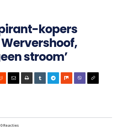
spirant-kopers
 Wervershoof,
 geen stroom’
0
Reacties