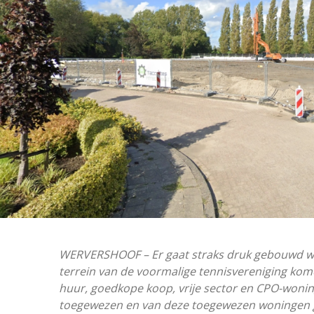
WERVERSHOOF – Er gaat straks druk gebouwd wo
terrein van de voormalige tennisvereniging ko
huur, goedkope koop, vrije sector en CPO-wonin
toegewezen en van deze toegewezen woningen g