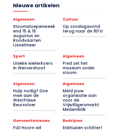
Nieuwe artikelen
Algemeen
Cultuur
Stoomsloepenweek
Op zondagavond
end 15 & 16
terug naar de 80’s!
augustus en
Rondvaarten
IJsselmeer
Sport
Algemeen
Unieke wielerkoers
Fred zet het
in Wervershoof
museum onder
stoom
Algemeen
Algemeen
Hulp nodig? Doe
Meld jouw
mee aan de
organisatie aan
Westfriese
voor de
Beursvloer
Vrijwilligersmarkt
Medemblik
Gemeentenieuws
Bedrijven
FvD Hoorn wil
Enkhuizen schittert