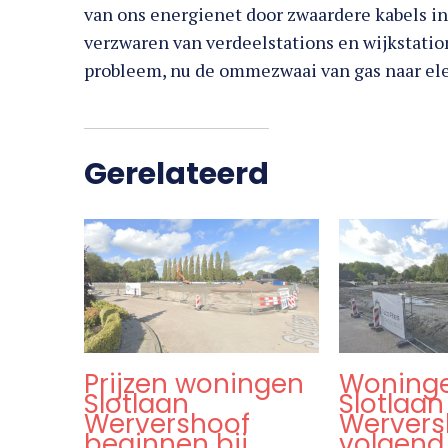
van ons energienet door zwaardere kabels in
verzwaren van verdeelstations en wijkstation
probleem, nu de ommezwaai van gas naar elek
Gerelateerd
Prijzen woningen
Woning
Slotlaan
Slotlaan
Wervershoof
Wervers
beginnen bij
volgend