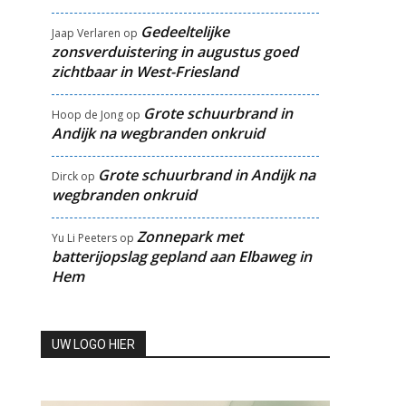
Gedeeltelijke
Jaap Verlaren
op
zonsverduistering in augustus goed
zichtbaar in West-Friesland
Grote schuurbrand in
Hoop de Jong
op
Andijk na wegbranden onkruid
Grote schuurbrand in Andijk na
Dirck
op
wegbranden onkruid
Zonnepark met
Yu Li Peeters
op
batterijopslag gepland aan Elbaweg in
Hem
UW LOGO HIER