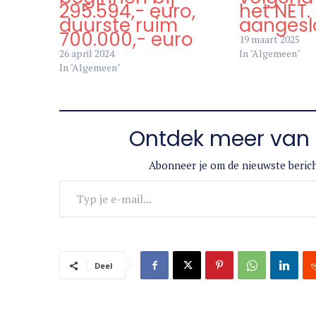
295.594,- euro,
het NET.
duurste ruim
aangesl
700.000,- euro
19 maart 2025
26 april 2024
In "Algemeen"
In "Algemeen"
Ontdek meer van 
Abonneer je om de nieuwste berich
Typ je e-mail...
Deel