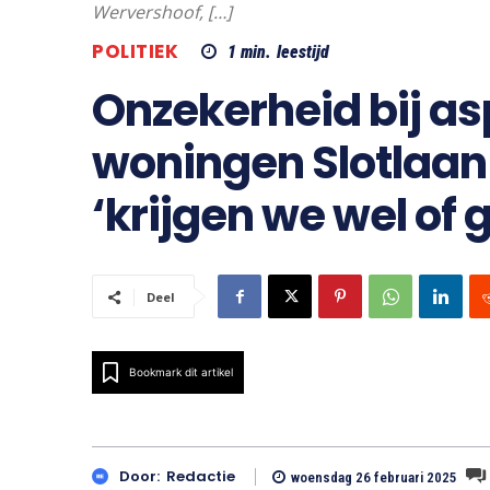
Wervershoof, […]
POLITIEK
1
min.
leestijd
Onzekerheid bij a
woningen Slotlaan
‘krijgen we wel of
Deel
Bookmark dit artikel
Door:
Redactie
woensdag 26 februari 2025