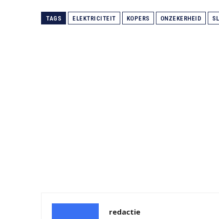
TAGS
ELEKTRICITEIT
KOPERS
ONZEKERHEID
S
redactie