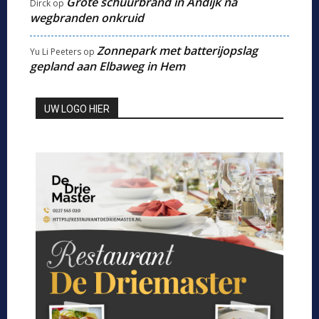
Grote schuurbrand in Andijk na
Dirck
op
wegbranden onkruid
Zonnepark met batterijopslag
Yu Li Peeters
op
gepland aan Elbaweg in Hem
UW LOGO HIER