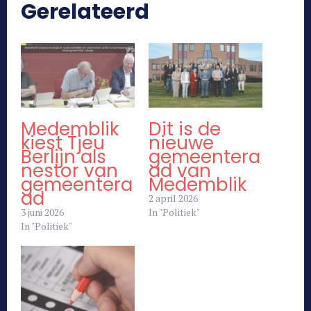
Gerelateerd
Medemblik
Dit is de
kiest Tjeu
nieuwe
Berlijn als
gemeentera
nestor van
ad van
gemeentera
Medemblik
ad
2 april 2026
3 juni 2026
In "Politiek"
In "Politiek"