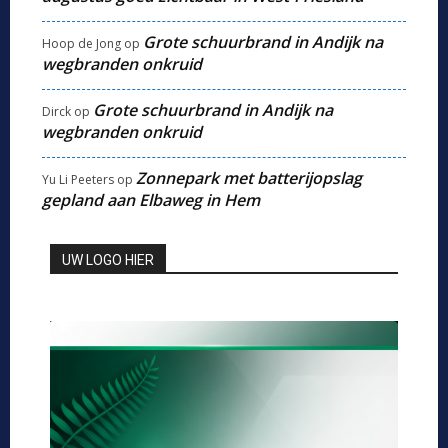
Grote schuurbrand in Andijk na
Hoop de Jong
op
wegbranden onkruid
Grote schuurbrand in Andijk na
Dirck
op
wegbranden onkruid
Zonnepark met batterijopslag
Yu Li Peeters
op
gepland aan Elbaweg in Hem
UW LOGO HIER