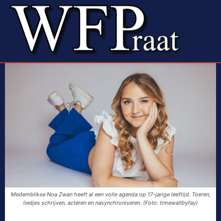
Medemblikse Noa Zwan heeft al een volle agenda op 17-jarige leeftijd. Toeren,
liedjes schrijven, acteren en nasynchroniseren. (Foto: timewallbyfay)