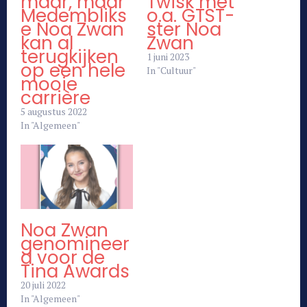
maar, maar
Twisk met
Medembliks
o.a. GTST-
e Noa Zwan
ster Noa
kan al
Zwan
terugkijken
1 juni 2023
op een hele
In "Cultuur"
mooie
carrière
5 augustus 2022
In "Algemeen"
Noa Zwan
genomineer
d voor de
Tina Awards
20 juli 2022
In "Algemeen"