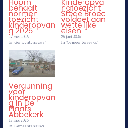
Hoorn
Kinderopva
behaalt
ngtoezicht
normen
Stede Broec
toezicht
voldoet aan
kinderopvan
wettelijke
g 2025
eisen
27 mei 2026
25 juni 2026
In "Gemeentenieuws"
In "Gemeentenieuws"
Vergunning
voor
kinderopvan
g in De
Plaats
Abbekerk
15 mei 2026
In "Gemeentenieuws"