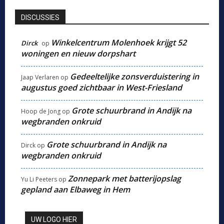
DISCUSSIES
Winkelcentrum Molenhoek krijgt 52
Dirck
op
woningen en nieuw dorpshart
Gedeeltelijke zonsverduistering in
Jaap Verlaren
op
augustus goed zichtbaar in West-Friesland
Grote schuurbrand in Andijk na
Hoop de Jong
op
wegbranden onkruid
Grote schuurbrand in Andijk na
Dirck
op
wegbranden onkruid
Zonnepark met batterijopslag
Yu Li Peeters
op
gepland aan Elbaweg in Hem
UW LOGO HIER