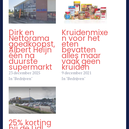
Dirk en
Kruidenmixe
Nettorama
n voor het
goedkoopst,
eten
Albert Heijn
bevatten
één na
alles maar
duurste
vaak geen
supermarkt
kruiden
23 december 2025
9 december 2021
In "Bedrijven"
In "Bedrijven"
25% korting
bij de Lidl