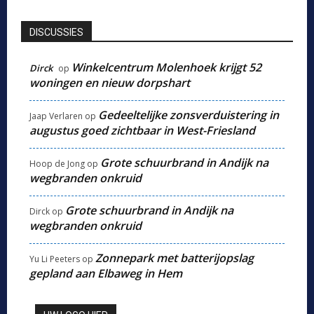
DISCUSSIES
Winkelcentrum Molenhoek krijgt 52
Dirck
op
woningen en nieuw dorpshart
Gedeeltelijke zonsverduistering in
Jaap Verlaren
op
augustus goed zichtbaar in West-Friesland
Grote schuurbrand in Andijk na
Hoop de Jong
op
wegbranden onkruid
Grote schuurbrand in Andijk na
Dirck
op
wegbranden onkruid
Zonnepark met batterijopslag
Yu Li Peeters
op
gepland aan Elbaweg in Hem