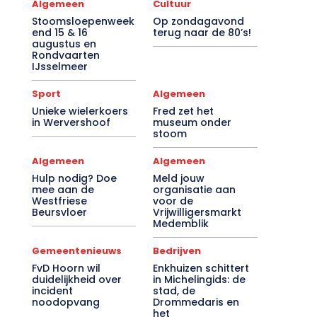
Algemeen
Cultuur
Stoomsloepenweek
Op zondagavond
end 15 & 16
terug naar de 80’s!
augustus en
Rondvaarten
IJsselmeer
Sport
Algemeen
Unieke wielerkoers
Fred zet het
in Wervershoof
museum onder
stoom
Algemeen
Algemeen
Hulp nodig? Doe
Meld jouw
mee aan de
organisatie aan
Westfriese
voor de
Beursvloer
Vrijwilligersmarkt
Medemblik
Gemeentenieuws
Bedrijven
FvD Hoorn wil
Enkhuizen schittert
duidelijkheid over
in Michelingids: de
incident
stad, de
noodopvang
Drommedaris en
het