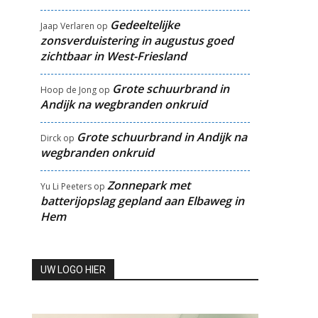
Gedeeltelijke
Jaap Verlaren
op
zonsverduistering in augustus goed
zichtbaar in West-Friesland
Grote schuurbrand in
Hoop de Jong
op
Andijk na wegbranden onkruid
Grote schuurbrand in Andijk na
Dirck
op
wegbranden onkruid
Zonnepark met
Yu Li Peeters
op
batterijopslag gepland aan Elbaweg in
Hem
UW LOGO HIER