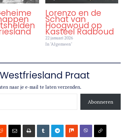
 Geheime
Lorenzo en de
happen
Schat van
etshelden
Hoogwoud op
riesland
Kasteel Radboud
22 januari 2026
In "Algemeen"
Westfriesland Praat
ten naar je e-mail te laten verzenden.
Abonneren