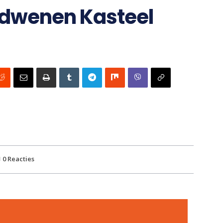
erdwenen Kasteel
0
Reacties