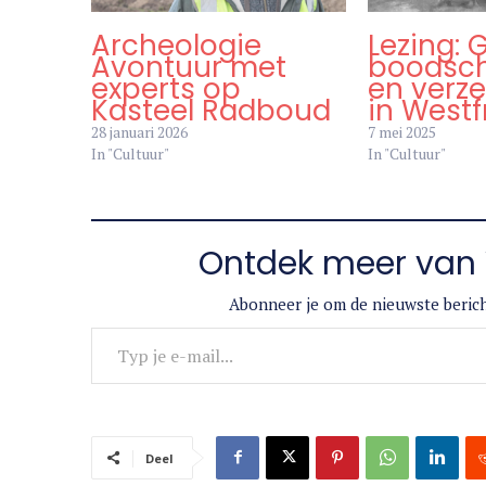
Archeologie
Lezing:
Avontuur met
boodsc
experts op
en verz
Kasteel Radboud
in Westf
28 januari 2026
7 mei 2025
In "Cultuur"
In "Cultuur"
Ontdek meer van 
Abonneer je om de nieuwste berich
Typ je e-mail...
Deel