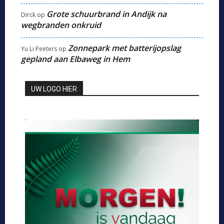
Grote schuurbrand in Andijk na
Dirck
op
wegbranden onkruid
Zonnepark met batterijopslag
Yu Li Peeters
op
gepland aan Elbaweg in Hem
UW LOGO HIER