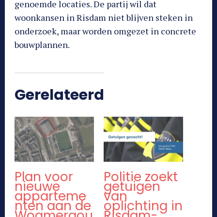
genoemde locaties. De partij wil dat
woonkansen in Risdam niet blijven steken in
onderzoek, maar worden omgezet in concrete
bouwplannen.
Gerelateerd
Plan voor
Politie zoekt
nieuwe
getuigen
apparteme
van
nten aan de
oplichting in
Wogmergou
Risdam-