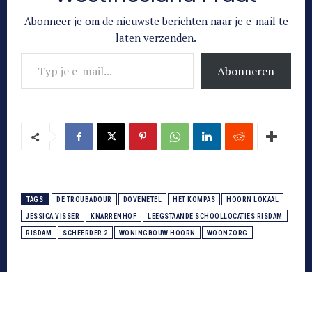
Abonneer je om de nieuwste berichten naar je e-mail te
laten verzenden.
Typ je e-mail...
Abonneren
TAGS
DE TROUBADOUR
DOVENETEL
HET KOMPAS
HOORN LOKAAL
JESSICA VISSER
KNARRENHOF
LEEGSTAANDE SCHOOLLOCATIES RISDAM
RISDAM
SCHEERDER 2
WONINGBOUW HOORN
WOONZORG