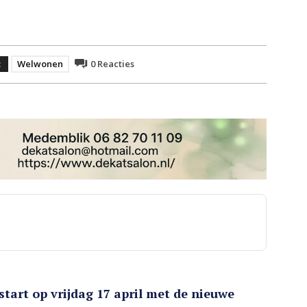
:
Welwonen
0
Reacties
art op vrijdag 17 april met de nieuwe