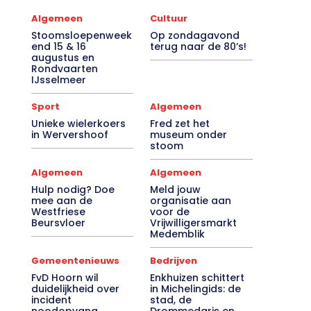
Algemeen
Cultuur
Stoomsloepenweek
Op zondagavond
end 15 & 16
terug naar de 80’s!
augustus en
Rondvaarten
IJsselmeer
Sport
Algemeen
Unieke wielerkoers
Fred zet het
in Wervershoof
museum onder
stoom
Algemeen
Algemeen
Hulp nodig? Doe
Meld jouw
mee aan de
organisatie aan
Westfriese
voor de
Beursvloer
Vrijwilligersmarkt
Medemblik
Gemeentenieuws
Bedrijven
FvD Hoorn wil
Enkhuizen schittert
duidelijkheid over
in Michelingids: de
incident
stad, de