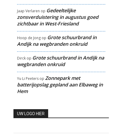
Gedeeltelijke
Jaap Verlaren
op
zonsverduistering in augustus goed
zichtbaar in West-Friesland
Grote schuurbrand in
Hoop de Jong
op
Andijk na wegbranden onkruid
Grote schuurbrand in Andijk na
Dirck
op
wegbranden onkruid
Zonnepark met
Yu Li Peeters
op
batterijopslag gepland aan Elbaweg in
Hem
UW LOGO HIER