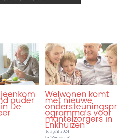
ijeenkom
Welwonen komt
ond ouder
met nieuwe
in De
ondersteuningspr
eer
ogramma’s voor
mantelzorgers in
Enkhuizen
16 april 2024
In "Bedrijven"