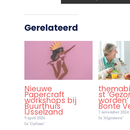
Gerelateerd
Nieuwe
themab
Papercraft
st ‘Gez
workshops bij
worden’ 
Buurthuis
Bonte V
IJsselzand
7 november 2024
9 april 2026
In "Algemeen"
In "Cultuur"