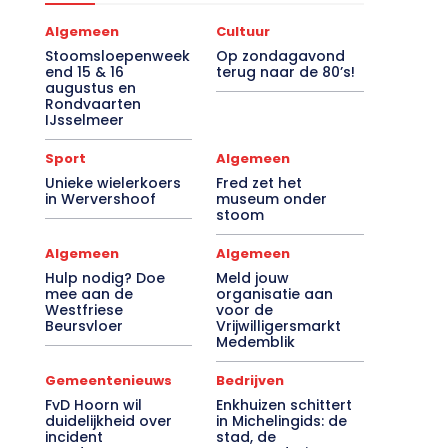
Algemeen
Cultuur
Stoomsloepenweek
Op zondagavond
end 15 & 16
terug naar de 80’s!
augustus en
Rondvaarten
IJsselmeer
Sport
Algemeen
Unieke wielerkoers
Fred zet het
in Wervershoof
museum onder
stoom
Algemeen
Algemeen
Hulp nodig? Doe
Meld jouw
mee aan de
organisatie aan
Westfriese
voor de
Beursvloer
Vrijwilligersmarkt
Medemblik
Gemeentenieuws
Bedrijven
FvD Hoorn wil
Enkhuizen schittert
duidelijkheid over
in Michelingids: de
incident
stad, de