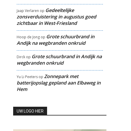
Gedeeltelijke
Jaap Verlaren
op
zonsverduistering in augustus goed
zichtbaar in West-Friesland
Grote schuurbrand in
Hoop de Jong
op
Andijk na wegbranden onkruid
Grote schuurbrand in Andijk na
Dirck
op
wegbranden onkruid
Zonnepark met
Yu Li Peeters
op
batterijopslag gepland aan Elbaweg in
Hem
UW LOGO HIER