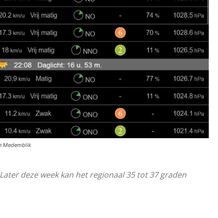
on Medemblik
Later deze week kan het regionaal 35 tot 37 graden