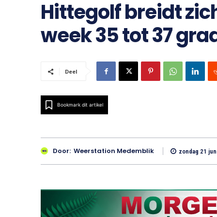
Hittegolf breidt zich
week 35 tot 37 gra
Deel
Bookmark dit artikel
Door:
Weerstation Medemblik
zondag 21 jun