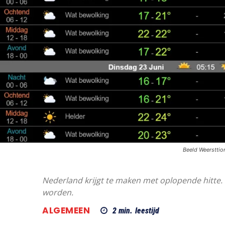
Beeld Weerstti
Nederland krijgt te maken met oplopende hitte. 
worden.
ALGEMEEN
2
min.
leestijd