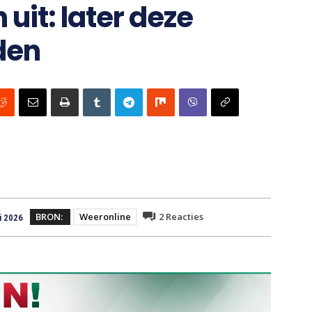
 uit: later deze
den
BRON:
Weeronline
2
Reacties
i 2026