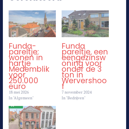
Funda-
Funda
pareltje:
pareltje, een
wonen in
eengezinsw
hartje
oning voor
Medemblik
onder de 3
voor
ton in
250.000
Wervershoo
euro
f
18 mei 2026
7 november 2024
In "Algemeen"
In "Bedrijven"