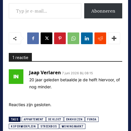
Typ je e-mail...
Abonneren
1 reactie
Jaap Verlaren
7 juni 2026 Bij 08:15
20 jaar geleden betaalde je de helft hiervoor, of
nog minder.
Reacties zijn gesloten.
TAGS
APPARTEMENT
DE KLOET
ENKHUIZEN
FUNDA
KOPERWIEKPLEIN
STREEKBOS
WONINGMARKT