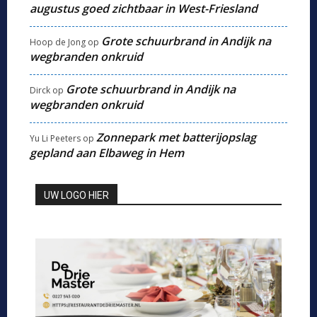
augustus goed zichtbaar in West-Friesland
Grote schuurbrand in Andijk na
Hoop de Jong
op
wegbranden onkruid
Grote schuurbrand in Andijk na
Dirck
op
wegbranden onkruid
Zonnepark met batterijopslag
Yu Li Peeters
op
gepland aan Elbaweg in Hem
UW LOGO HIER