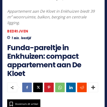
Appartement aan De Kloet in Enkhuizen biedt 39
m² woonruimte, balkon, berging en centrale
ligging.
BEDRIJVEN
1
min.
leestijd
Funda-pareltje in
Enkhuizen: compact
appartement aan De
Kloet
Bookmark dit artikel