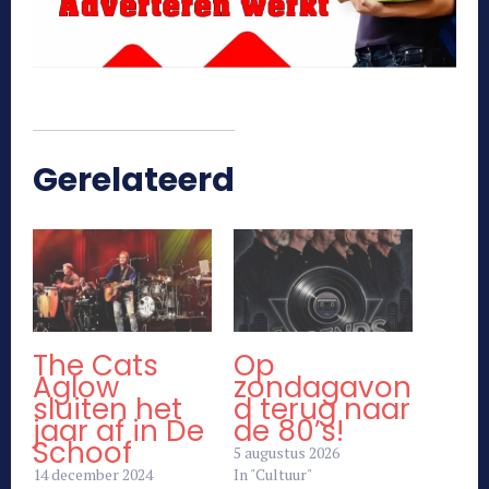
Gerelateerd
The Cats
Op
Aglow
zondagavon
sluiten het
d terug naar
jaar af in De
de 80’s!
Schoof
5 augustus 2026
14 december 2024
In "Cultuur"