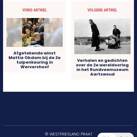
VORIG ARTIKEL
VOLGEND ARTIKEL
Afgetekende winst
Mattie Obdam bij de 2e
Verhalen en gedichten
tulpenkeuring in
over de 2e wereldoorlog
Wervershoof
in het Rundveemuseum
Aartswoud
© WESTFRIESLAND PRAAT