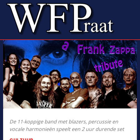
De 11-koppige band met blazers, percussie en
vocale harmonieën speelt een 2 uur durende set