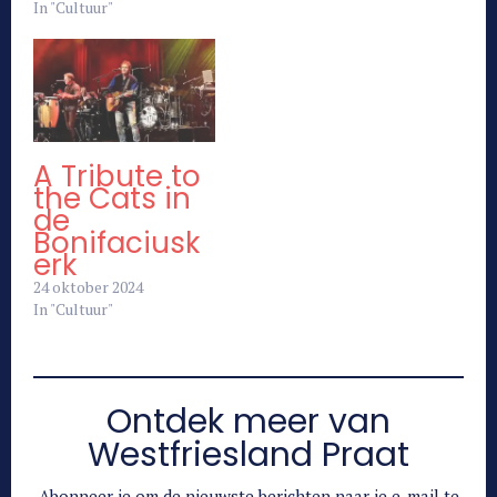
In "Cultuur"
A Tribute to
the Cats in
de
Bonifaciusk
erk
24 oktober 2024
In "Cultuur"
Ontdek meer van
Westfriesland Praat
Abonneer je om de nieuwste berichten naar je e-mail te