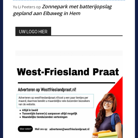
Zonnepark met batterijopslag
Yu Li Peeters
op
gepland aan Elbaweg in Hem
UW LOGO HIER