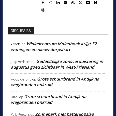
DISCUSSIES
Winkelcentrum Molenhoek krijgt 52
Dirck
op
woningen en nieuw dorpshart
Gedeeltelijke zonsverduistering in
Jaap Verlaren
op
augustus goed zichtbaar in West-Friesland
Grote schuurbrand in Andijk na
Hoop de Jong
op
wegbranden onkruid
Grote schuurbrand in Andijk na
Dirck
op
wegbranden onkruid
Zonnepark met batterijopslag
Yu Li Peeters
op