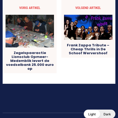
VORIG ARTIKEL
VOLGEND ARTIKEL
Frank Zappa Tribute –
Cheap Thrills in De
Zegelspaaractie
Schoof Wervershoof
Lionsclub Opmeer-
Medemblik levert de
voedselbank 25.000 euro
op
Light
Dark