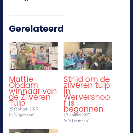
Gerelateerd
Mattie
Strijd om de
Obdam
zilveren tulp
winnaar van
in
de Zilveren
Wervershoo
Tulp
f is
begonnen
25 februari 2023
In "Algemeen"
29 januari 2023
In "Algemeen"