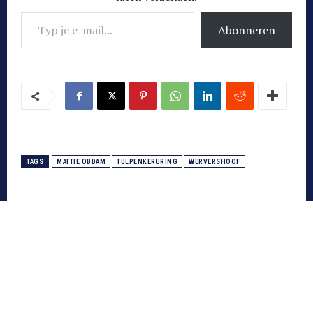
Typ je e-mail...
Abonneren
TAGS
MATTIE OBDAM
TULPENKERURING
WERVERSHOOF