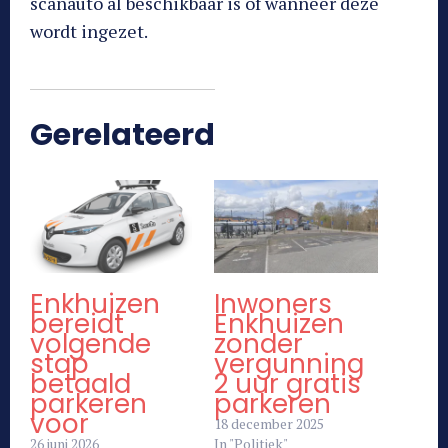
scanauto al beschikbaar is of wanneer deze
wordt ingezet.
Gerelateerd
Enkhuizen
Inwoners
bereidt
Enkhuizen
volgende
zonder
stap
vergunning
betaald
2 uur gratis
parkeren
parkeren
voor
18 december 2025
26 juni 2026
In "Politiek"