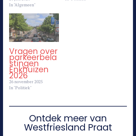
In "Algemeen"
Vragen over
parkeerbela
stingen
Enkhuizen
2026
26 november 2025
In "Politiek"
Ontdek meer van
Westfriesland Praat