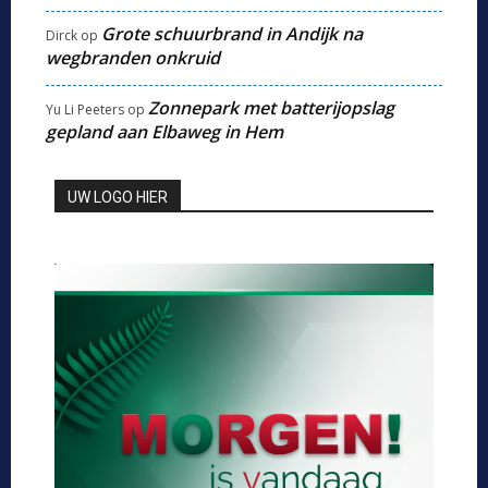
Grote schuurbrand in Andijk na
Dirck
op
wegbranden onkruid
Zonnepark met batterijopslag
Yu Li Peeters
op
gepland aan Elbaweg in Hem
UW LOGO HIER