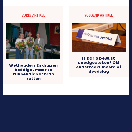
VORIG ARTIKEL
VOLGEND ARTIKEL
Is Dario bewust
doodgestoken? OM
Wethouders Enkhuizen
onderzoekt moord of
beëdigd, maar ze
doodslag
kunnen zich schrap
zetten