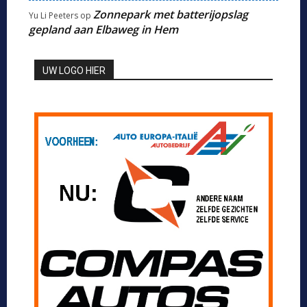
Zonnepark met batterijopslag
Yu Li Peeters
op
gepland aan Elbaweg in Hem
UW LOGO HIER