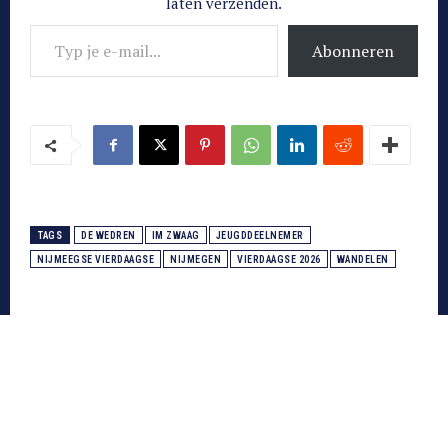
laten verzenden.
Typ je e-mail...
Abonneren
TAGS
DE WEDREN
IM ZWAAG
JEUGDDEELNEMER
NIJMEEGSE VIERDAAGSE
NIJMEGEN
VIERDAAGSE 2026
WANDELEN