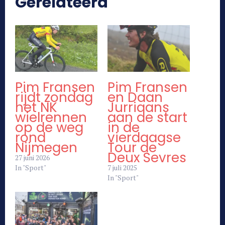
Gerelateerd
Pim Fransen
Pim Fransen
rijdt zondag
en Daan
het NK
Jurriaans
wielrennen
aan de start
op de weg
in de
rond
vierdaagse
Nijmegen
Tour de
Deux Sevres
27 juni 2026
In "Sport"
7 juli 2025
In "Sport"