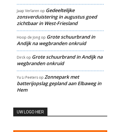
Gedeeltelijke
Jaap Verlaren
op
zonsverduistering in augustus goed
zichtbaar in West-Friesland
Grote schuurbrand in
Hoop de Jong
op
Andijk na wegbranden onkruid
Grote schuurbrand in Andijk na
Dirck
op
wegbranden onkruid
Zonnepark met
Yu Li Peeters
op
batterijopslag gepland aan Elbaweg in
Hem
UW LOGO HIER