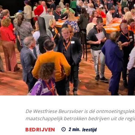
De Westfriese Beursvloer is dé ontmoetingsplek
maatschappelijk betrokken bedrijven uit de regi
BEDRIJVEN
2
min.
leestijd