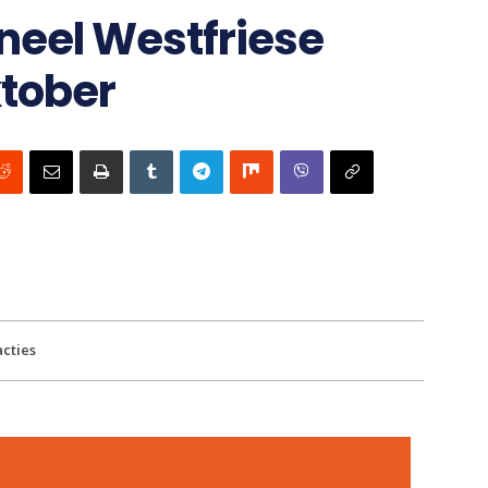
neel Westfriese
ktober
cties