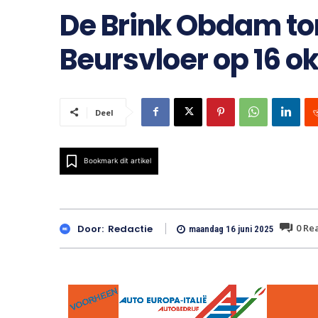
De Brink Obdam to
Beursvloer op 16 o
Deel
Bookmark dit artikel
0
Rea
Door:
Redactie
maandag 16 juni 2025