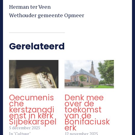
Herman ter Veen
Wethouder gemeente Opmeer
Gerelateerd
Oecumenis
Denk mee
che
over de
kerstzangdi
toekomst
enst in kerk
van de
Sijbekarspel
Bonifaciusk
erk
5 december 2025
In "Cultuur"
12 november 2025