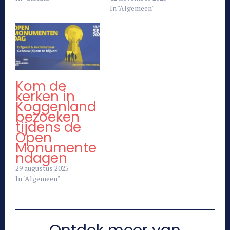
In "Algemeen"
Kom de
kerken in
Koggenland
bezoeken
tijdens de
Open
Monumente
ndagen
29 augustus 2025
In "Algemeen"