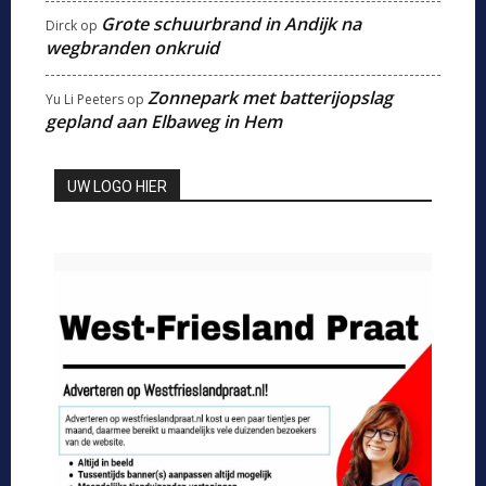
Grote schuurbrand in Andijk na
Dirck
op
wegbranden onkruid
Zonnepark met batterijopslag
Yu Li Peeters
op
gepland aan Elbaweg in Hem
UW LOGO HIER