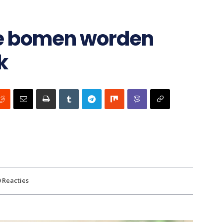
te bomen worden
k
0
Reacties