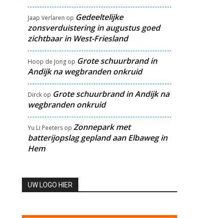
Gedeeltelijke
Jaap Verlaren
op
zonsverduistering in augustus goed
zichtbaar in West-Friesland
Grote schuurbrand in
Hoop de Jong
op
Andijk na wegbranden onkruid
Grote schuurbrand in Andijk na
Dirck
op
wegbranden onkruid
Zonnepark met
Yu Li Peeters
op
batterijopslag gepland aan Elbaweg in
Hem
UW LOGO HIER