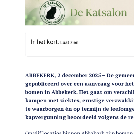
In het kort:
Laat zien
ABBEKERK, 2 december 2025 – De gemeen
gepubliceerd over een aanvraag voor he
bomen in Abbekerk. Het gaat om verschil
kampen met ziektes, ernstige verzwakkin
te waarborgen én op termijn de leefomg
kapvergunning beoordeeld volgens de re
Op vijf locaties binnen Abbekerk zijn bomen a