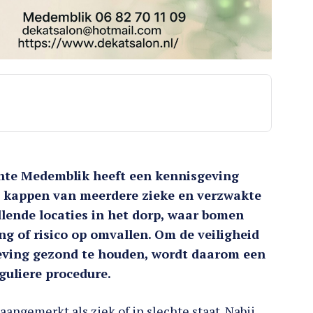
te Medemblik heeft een kennisgeving
t kappen van meerdere zieke en verzwakte
lende locaties in het dorp, waar bomen
g of risico op omvallen. Om de veiligheid
eving gezond te houden, wordt daarom een
guliere procedure.
angemerkt als ziek of in slechte staat. Nabij