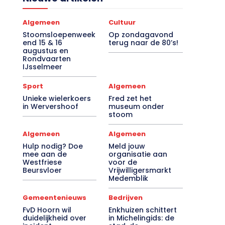
Nieuwe artikelen
Algemeen
Cultuur
Stoomsloepenweek
Op zondagavond
end 15 & 16
terug naar de 80’s!
augustus en
Rondvaarten
IJsselmeer
Sport
Algemeen
Unieke wielerkoers
Fred zet het
in Wervershoof
museum onder
stoom
Algemeen
Algemeen
Hulp nodig? Doe
Meld jouw
mee aan de
organisatie aan
Westfriese
voor de
Beursvloer
Vrijwilligersmarkt
Medemblik
Gemeentenieuws
Bedrijven
FvD Hoorn wil
Enkhuizen schittert
duidelijkheid over
in Michelingids: de