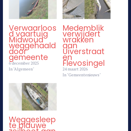
Verwaarloos
Medemblik
d vaartuig
verwijdert
Midwoud
wrakken
weggehaald
aan
door
Uiverstraat
gemeente
en
Flevosingel
6 december 2025
In "Algemeen"
24 maart 2026
In "Gemeentenieuws"
Weggesleep
te blauwe