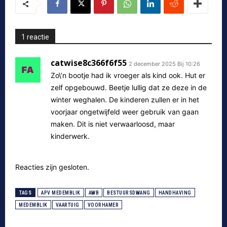
1 reactie
catwise8c366f6f55
2 december 2025 Bij 10:26
Zo\’n bootje had ik vroeger als kind ook. Hut er
zelf opgebouwd. Beetje lullig dat ze deze in de
winter weghalen. De kinderen zullen er in het
voorjaar ongetwijfeld weer gebruik van gaan
maken. Dit is niet verwaarloosd, maar
kinderwerk.
Reacties zijn gesloten.
TAGS
APV MEDEMBLIK
AWB
BESTUURSDWANG
HANDHAVING
MEDEMBLIK
VAARTUIG
VOORHAMER