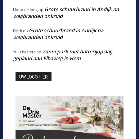
Grote schuurbrand in Andijk na
Hoop de Jong
op
wegbranden onkruid
Grote schuurbrand in Andijk na
Dirck
op
wegbranden onkruid
Zonnepark met batterijopslag
Yu Li Peeters
op
gepland aan Elbaweg in Hem
UW LOGO HIER