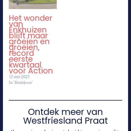
Het wonder
van
Enkhuizen
blijft maar
groeien en
groeien,
record
eerste
kwartaal
voor Action
12 mei 2023
In "Bedrijven"
Ontdek meer van
Westfriesland Praat