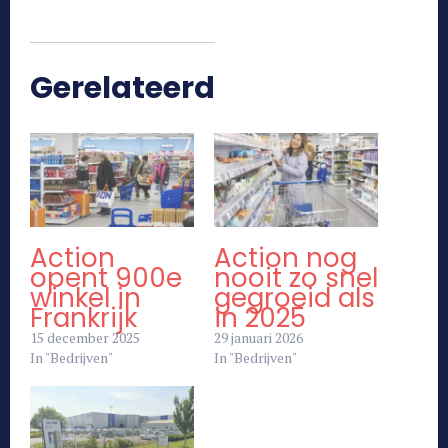
Gerelateerd
Action
Action nog
opent 900e
nooit zo snel
winkel in
gegroeid als
Frankrijk
in 2025
15 december 2025
29 januari 2026
In "Bedrijven"
In "Bedrijven"