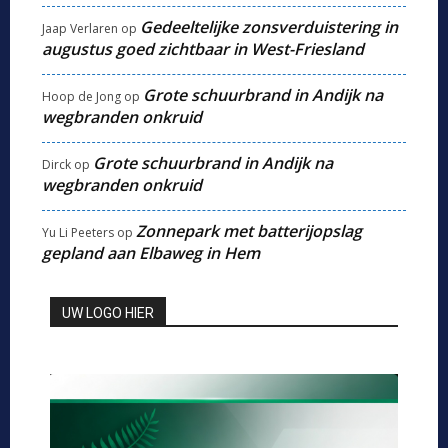
Gedeeltelijke zonsverduistering in
Jaap Verlaren
op
augustus goed zichtbaar in West-Friesland
Grote schuurbrand in Andijk na
Hoop de Jong
op
wegbranden onkruid
Grote schuurbrand in Andijk na
Dirck
op
wegbranden onkruid
Zonnepark met batterijopslag
Yu Li Peeters
op
gepland aan Elbaweg in Hem
UW LOGO HIER