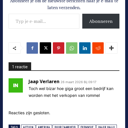
Abonneer je om de nieuwste berichten naar je e-mail te
laten verzenden.
Typ je e-mail...
Abonneren
1 reactie
Jaap Verlaren
26 maart 2026 Bij 09:17
Toch wel bizar hoe giga groot een bedrijf kan
worden met het verkopen van rommel
Reacties zijn gesloten.
TAGS
ACTION
AMERIKA
DUURZAAMHEID
EXPANSIE
HAJIR HAJJI