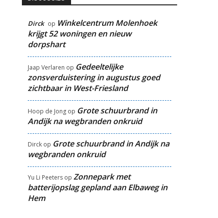
Winkelcentrum Molenhoek
Dirck
op
krijgt 52 woningen en nieuw
dorpshart
Gedeeltelijke
Jaap Verlaren
op
zonsverduistering in augustus goed
zichtbaar in West-Friesland
Grote schuurbrand in
Hoop de Jong
op
Andijk na wegbranden onkruid
Grote schuurbrand in Andijk na
Dirck
op
wegbranden onkruid
Zonnepark met
Yu Li Peeters
op
batterijopslag gepland aan Elbaweg in
Hem