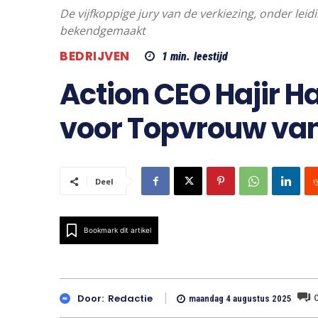
De vijfkoppige jury van de verkiezing, onder leid
bekendgemaakt
BEDRIJVEN
1
min.
leestijd
Action CEO Hajir H
voor Topvrouw van
Deel
Bookmark dit artikel
Door:
Redactie
maandag 4 augustus 2025