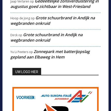
Gedeeltelijke zonsverduistering in
Jaap Verlaren
op
augustus goed zichtbaar in West-Friesland
Grote schuurbrand in Andijk na
Hoop de Jong
op
wegbranden onkruid
Grote schuurbrand in Andijk na
Dirck
op
wegbranden onkruid
Zonnepark met batterijopslag
Yu Li Peeters
op
gepland aan Elbaweg in Hem
UW LOGO HIER