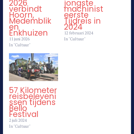
2026
jongste
verbindt
machinist
Hoorn,
eerste
Medemblik
Tijdreis in
en
2024
Enkhuizen
12 februari 2024
11 juni 2026
In "Cultuur"
In "Cultuur"
57 Kilometer
reisbeleveni
ssen tijdens
Bello
Festival
2 juli 2024
In "Cultuur"