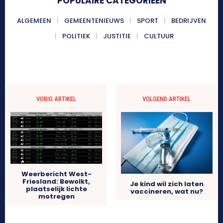
POPULAIRE CATEGORIEËN
ALGEMEEN
GEMEENTENIEUWS
SPORT
BEDRIJVEN
POLITIEK
JUSTITIE
CULTUUR
VORIG ARTIKEL
VOLGEND ARTIKEL
Weerbericht West-
Friesland: Bewolkt,
Je kind wil zich laten
plaatselijk lichte
vaccineren, wat nu?
motregen