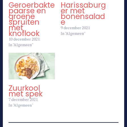
Geroerbakte
Harissaburg
paarse en
er met
groene
bonensalad
spruiten
e
met
9 december 2021
knoflook
In "Algemeen"
10 december 2021
In "Algemeen"
Zuurkool
met spek
7 december 2021
In "Algemeen"