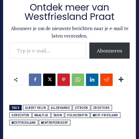
Ontdek meer van
Westfriesland Praat
Abonneer je om de nieuwste berichten naar je e-mail te
laten verzenden.
Typ je e-mail...
Abonneren
TAGS
ALBERT HEIJN
ALLERHANDE
CITROEN
CROUTONS
GERECHTEN
MAALTIJD
TAHIN
VOLKOENPITA
WEST-FRIESLAND
WESTFRIESLAND
WINTERPEENSOEP