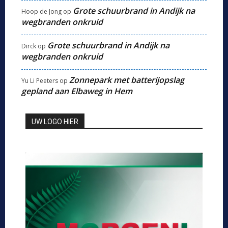
Grote schuurbrand in Andijk na
Hoop de Jong
op
wegbranden onkruid
Grote schuurbrand in Andijk na
Dirck
op
wegbranden onkruid
Zonnepark met batterijopslag
Yu Li Peeters
op
gepland aan Elbaweg in Hem
UW LOGO HIER