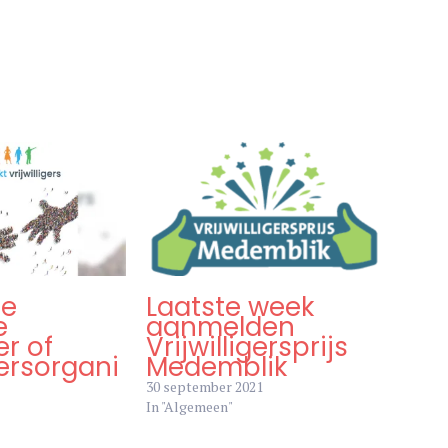
je
Laatste week
e
aanmelden
er of
Vrijwilligersprijs
gersorgani
Medemblik
30 september 2021
In "Algemeen"