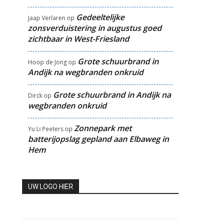
Gedeeltelijke
Jaap Verlaren
op
zonsverduistering in augustus goed
zichtbaar in West-Friesland
Grote schuurbrand in
Hoop de Jong
op
Andijk na wegbranden onkruid
Grote schuurbrand in Andijk na
Dirck
op
wegbranden onkruid
Zonnepark met
Yu Li Peeters
op
batterijopslag gepland aan Elbaweg in
Hem
UW LOGO HIER