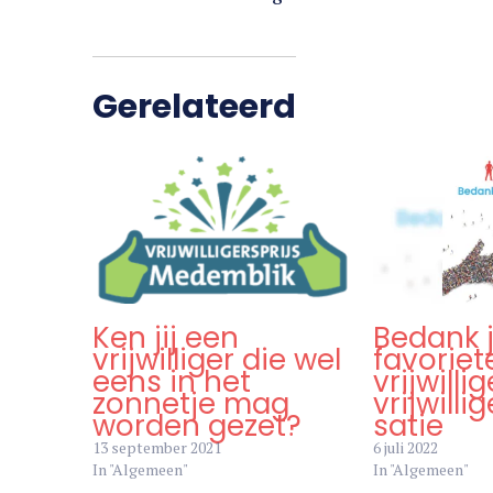
Gerelateerd
Ken jij een
Bedank 
vrijwilliger die wel
favoriet
eens in het
vrijwillig
zonnetje mag
vrijwilli
worden gezet?
satie
13 september 2021
6 juli 2022
In "Algemeen"
In "Algemeen"