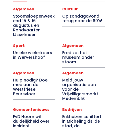
Algemeen
Cultuur
Stoomsloepenweek
Op zondagavond
end 15 & 16
terug naar de 80’s!
augustus en
Rondvaarten
IJsselmeer
Sport
Algemeen
Unieke wielerkoers
Fred zet het
in Wervershoof
museum onder
stoom
Algemeen
Algemeen
Hulp nodig? Doe
Meld jouw
mee aan de
organisatie aan
Westfriese
voor de
Beursvloer
Vrijwilligersmarkt
Medemblik
Gemeentenieuws
Bedrijven
FvD Hoorn wil
Enkhuizen schittert
duidelijkheid over
in Michelingids: de
incident
stad, de
noodopvang
Drommedaris en