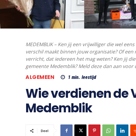
MEDEMBLIK – Ken jij een vrijwilliger die wel een
verschil maakt binnen jouw organisatie? Of een 
verricht, dat iedereen het mag weten? Ken jij die v
gemeente Medemblik? Meld deze dan aan voor de 
ALGEMEEN
1
min.
leestijd
Wie verdienen de Vr
Medemblik
Deel