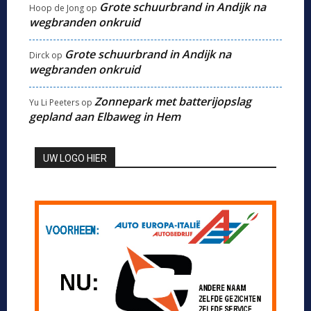
Grote schuurbrand in Andijk na
Hoop de Jong
op
wegbranden onkruid
Grote schuurbrand in Andijk na
Dirck
op
wegbranden onkruid
Zonnepark met batterijopslag
Yu Li Peeters
op
gepland aan Elbaweg in Hem
UW LOGO HIER