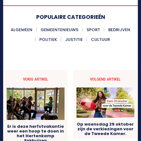
POPULAIRE CATEGORIEËN
ALGEMEEN
GEMEENTENIEUWS
SPORT
BEDRIJVEN
POLITIEK
JUSTITIE
CULTUUR
VORIG ARTIKEL
VOLGEND ARTIKEL
Op woensdag 29 oktober
Er is deze herfstvakantie
zijn de verkiezingen voor
weer een hoop te doen in
de Tweede Kamer.
het Hertenkamp
Enkhuizen