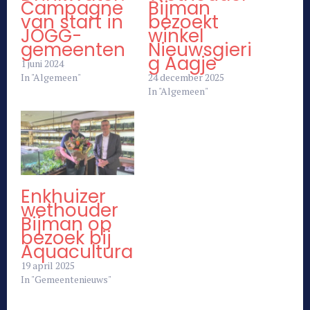
Campagne
Bijman
van start in
bezoekt
JOGG-
winkel
gemeenten
Nieuwsgieri
g Aagje
1 juni 2024
In "Algemeen"
24 december 2025
In "Algemeen"
Enkhuizer
wethouder
Bijman op
bezoek bij
Aquacultura
19 april 2025
In "Gemeentenieuws"