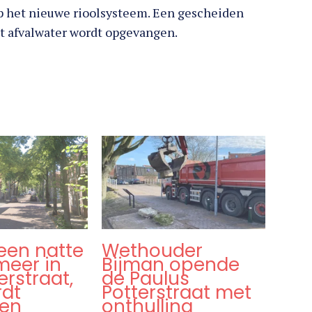
op het nieuwe rioolsysteem. Een gescheiden
et afvalwater wordt opgevangen.
een natte
Wethouder
meer in
Bijman opende
rstraat,
de Paulus
rdt
Potterstraat met