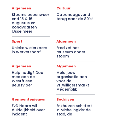
Algemeen
Cultuur
Stoomsloepenweek
Op zondagavond
end 15 & 16
terug naar de 80’s!
augustus en
Rondvaarten
IJsselmeer
Sport
Algemeen
Unieke wielerkoers
Fred zet het
in Wervershoof
museum onder
stoom
Algemeen
Algemeen
Hulp nodig? Doe
Meld jouw
mee aan de
organisatie aan
Westfriese
voor de
Beursvloer
Vrijwilligersmarkt
Medemblik
Gemeentenieuws
Bedrijven
FvD Hoorn wil
Enkhuizen schittert
duidelijkheid over
in Michelingids: de
incident
stad, de
noodopvang
Drommedaris en