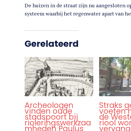
De huizen in de straat zijn nu aangesloten 
systeem waarbij het regenwater apart van h
Gerelateerd
Archeologen
Straks g
vinden oude
voeten 
stadspoort bij
de Weste
rioleringswerkzaa
riool wo