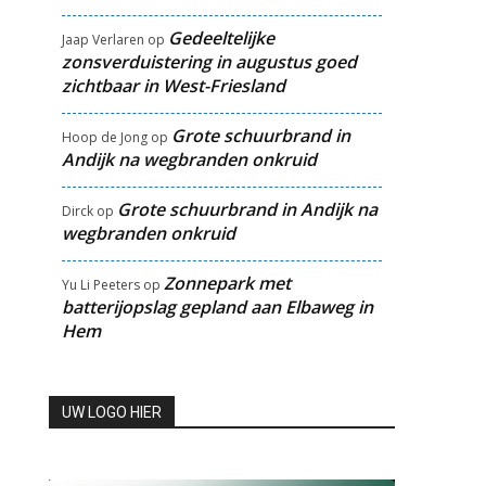
Gedeeltelijke
Jaap Verlaren
op
zonsverduistering in augustus goed
zichtbaar in West-Friesland
Grote schuurbrand in
Hoop de Jong
op
Andijk na wegbranden onkruid
Grote schuurbrand in Andijk na
Dirck
op
wegbranden onkruid
Zonnepark met
Yu Li Peeters
op
batterijopslag gepland aan Elbaweg in
Hem
UW LOGO HIER