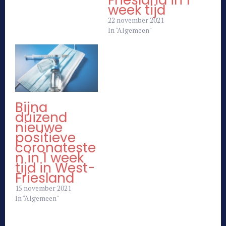
Friesland in 1
week tijd
22 november 2021
In "Algemeen"
Bijna
duizend
nieuwe
positieve
coronateste
n in 1 week
tijd in West-
Friesland
15 november 2021
In "Algemeen"