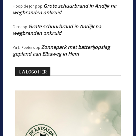
Grote schuurbrand in Andijk na
Hoop de Jong
op
wegbranden onkruid
Grote schuurbrand in Andijk na
Dirck
op
wegbranden onkruid
Zonnepark met batterijopslag
Yu Li Peeters
op
gepland aan Elbaweg in Hem
UW LOGO HIER