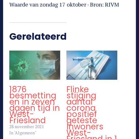
Waarde van zondag 17 oktober · Bron: RIVM
Gerelateerd
1876
Flinke
besmetting
stijging
en in zeven
aantal
dagen tijd in
corona
West-
positief
Friesland
geteste
inwoners
28 november 2021
West-
In "Algemeen"