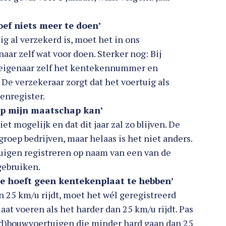
hoef niets meer te doen’
ig al verzekerd is, moet het in ons
ar zelf wat voor doen. Sterker nog: Bij
 eigenaar zelf het kentekennummer en
De verzekeraar zorgt dat het voertuig als
enregister.
 op mijn maatschap kan’
t mogelijk en dat dit jaar zal zo blijven. De
groep bedrijven, maar helaas is het niet anders.
igen registreren op naam van een van de
gebruiken.
die hoeft geen kentekenplaat te hebben’
n 25 km/u rijdt, moet het wél geregistreerd
at voeren als het harder dan 25 km/u rijdt. Pas
d)bouwvoertuigen die minder hard gaan dan 25