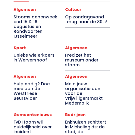
Algemeen
Cultuur
Stoomsloepenweek
Op zondagavond
end 15 & 16
terug naar de 80’s!
augustus en
Rondvaarten
IJsselmeer
Sport
Algemeen
Unieke wielerkoers
Fred zet het
in Wervershoof
museum onder
stoom
Algemeen
Algemeen
Hulp nodig? Doe
Meld jouw
mee aan de
organisatie aan
Westfriese
voor de
Beursvloer
Vrijwilligersmarkt
Medemblik
Gemeentenieuws
Bedrijven
FvD Hoorn wil
Enkhuizen schittert
duidelijkheid over
in Michelingids: de
incident
stad, de