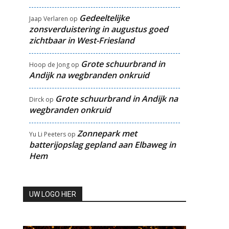
Gedeeltelijke
Jaap Verlaren
op
zonsverduistering in augustus goed
zichtbaar in West-Friesland
Grote schuurbrand in
Hoop de Jong
op
Andijk na wegbranden onkruid
Grote schuurbrand in Andijk na
Dirck
op
wegbranden onkruid
Zonnepark met
Yu Li Peeters
op
batterijopslag gepland aan Elbaweg in
Hem
UW LOGO HIER