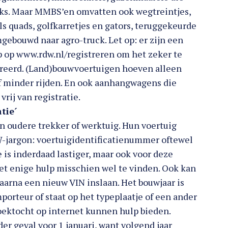
ucks. Maar MMBS’en omvatten ook wegtreintjes,
s quads, golfkarretjes en gators, teruggekeurde
mgebouwd naar agro-truck. Let op: er zijn een
p op www.rdw.nl/registreren om het zeker te
treerd. (Land)bouwvoertuigen hoeven alleen
of minder rijden. En ook aanhangwagens die
rij van registratie.
atie´
 oudere trekker of werktuig. Hun voertuig
-jargon: voertuigidentificatienummer oftewel
e is inderdaad lastiger, maar ook voor deze
met enige hulp misschien wel te vinden. Ook kan
arna een nieuw VIN inslaan. Het bouwjaar is
porteur of staat op het typeplaatje of een ander
oektocht op internet kunnen hulp bieden.
der geval voor 1 januari, want volgend jaar