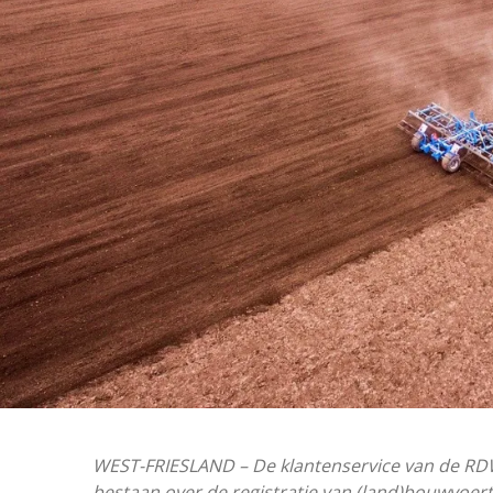
WEST-FRIESLAND – De klantenservice van de RD
bestaan over de registratie van (land)bouwvoe