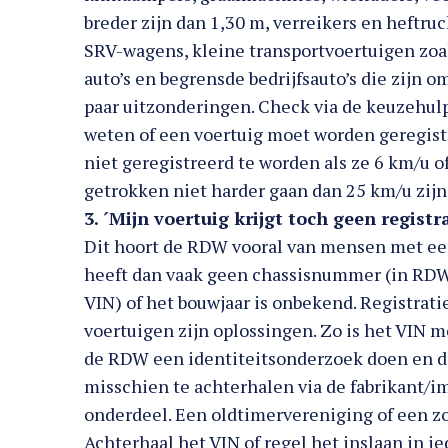
breder zijn dan 1,30 m, verreikers en heftr
SRV-wagens, kleine transportvoertuigen zoal
auto’s en begrensde bedrijfsauto’s die zijn o
paar uitzonderingen. Check via de keuzehul
weten of een voertuig moet worden geregis
niet geregistreerd te worden als ze 6 km/u 
getrokken niet harder gaan dan 25 km/u zijn v
3. ´Mijn voertuig krijgt toch geen registr
Dit hoort de RDW vooral van mensen met een
heeft dan vaak geen chassisnummer (in RDW
VIN) of het bouwjaar is onbekend. Registrati
voertuigen zijn oplossingen. Zo is het VIN 
de RDW een identiteitsonderzoek doen en da
misschien te achterhalen via de fabrikant/im
onderdeel. Een oldtimervereniging of een z
Achterhaal het VIN of regel het inslaan in ie