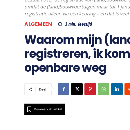
omdat de (land)bouwvoertuigen maar tot 1 januar
registratie alleen via een keuring – en dat is vee
ALGEMEEN
3
min.
leestijd
Waarom mijn (lan
registreren, ik kom
openbare weg
Deel
Bookmark dit artikel