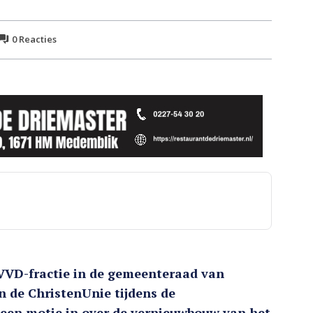
0
Reacties
VD-fractie in de gemeenteraad van
de ChristenUnie tijdens de
een motie in over de vernieuwbouw van het