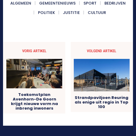
ALGEMEEN
GEMEENTENIEUWS
SPORT
BEDRIJVEN
POLITIEK
JUSTITIE
CULTUUR
VORIG ARTIKEL
VOLGEND ARTIKEL
Toekomstplan
Strandpaviljoen Reuring
Avenhorn-De Goorn
als enige uit regio in Top
krijgt nieuwe vorm na
100
inbreng inwoners