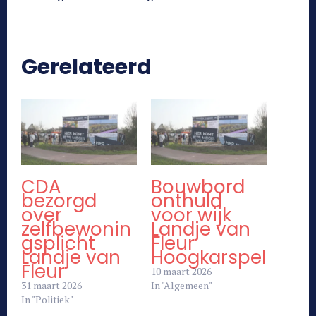
Gerelateerd
CDA
Bouwbord
bezorgd
onthuld
over
voor wijk
zelfbewonin
Landje van
gsplicht
Fleur
Landje van
Hoogkarspel
Fleur
10 maart 2026
31 maart 2026
In "Algemeen"
In "Politiek"