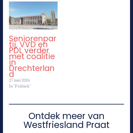
Seniorenpar
tij, VVD en
PDL verder
met coalitie
in
Drechterlan
d
27 mei 2026
In "Politiek"
Ontdek meer van
Westfriesland Praat