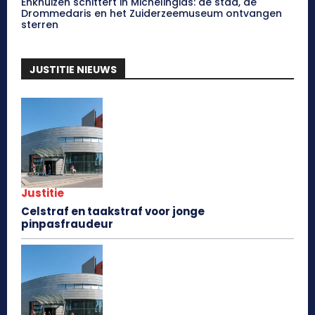
Enkhuizen schittert in Michelingids: de stad, de
Drommedaris en het Zuiderzeemuseum ontvangen
sterren
JUSTITIE NIEUWS
Justitie
Celstraf en taakstraf voor jonge
pinpasfraudeur