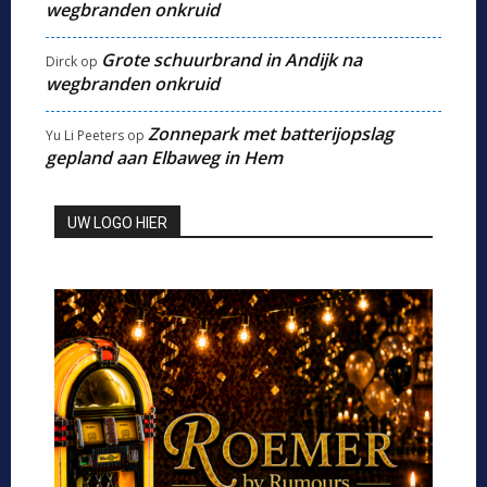
wegbranden onkruid
Grote schuurbrand in Andijk na
Dirck
op
wegbranden onkruid
Zonnepark met batterijopslag
Yu Li Peeters
op
gepland aan Elbaweg in Hem
UW LOGO HIER