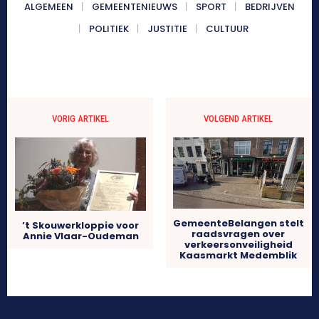
ALGEMEEN
GEMEENTENIEUWS
SPORT
BEDRIJVEN
POLITIEK
JUSTITIE
CULTUUR
VORIG ARTIKEL
VOLGEND ARTIKEL
GemeenteBelangen stelt
’t Skouwerkloppie voor
raadsvragen over
Annie Vlaar-Oudeman
verkeersonveiligheid
Kaasmarkt Medemblik