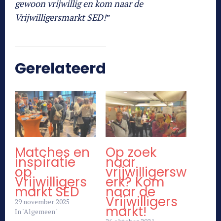
gewoon vrijwillig en kom naar de
Vrijwilligersmarkt SED!
”
Gerelateerd
Matches en
Op zoek
inspiratie
naar
op
vrijwilligersw
Vrijwilligers
erk? Kom
markt SED
naar de
Vrijwilligers
29 november 2025
markt!
In "Algemeen"