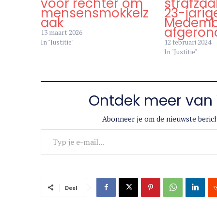
Drie verdachten
Onderzo
voor rechter om
strafzaa
mensensmokkelz
23-jarig
aak
Medembl
afgeron
13 maart 2026
In "Justitie"
12 februari 2024
In "Justitie"
Ontdek meer van 
Abonneer je om de nieuwste berich
Typ je e-mail...
Deel