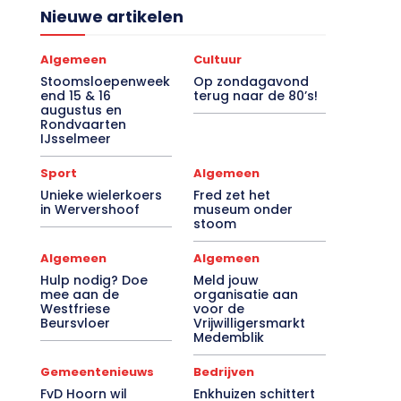
Nieuwe artikelen
Algemeen
Cultuur
Stoomsloepenweek
Op zondagavond
end 15 & 16
terug naar de 80’s!
augustus en
Rondvaarten
IJsselmeer
Sport
Algemeen
Unieke wielerkoers
Fred zet het
in Wervershoof
museum onder
stoom
Algemeen
Algemeen
Hulp nodig? Doe
Meld jouw
mee aan de
organisatie aan
Westfriese
voor de
Beursvloer
Vrijwilligersmarkt
Medemblik
Gemeentenieuws
Bedrijven
FvD Hoorn wil
Enkhuizen schittert