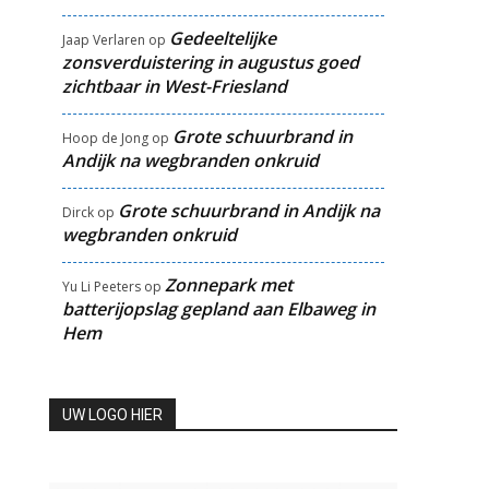
Gedeeltelijke
Jaap Verlaren
op
zonsverduistering in augustus goed
zichtbaar in West-Friesland
Grote schuurbrand in
Hoop de Jong
op
Andijk na wegbranden onkruid
Grote schuurbrand in Andijk na
Dirck
op
wegbranden onkruid
Zonnepark met
Yu Li Peeters
op
batterijopslag gepland aan Elbaweg in
Hem
UW LOGO HIER