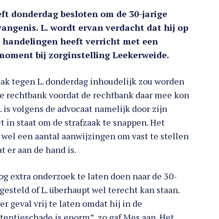
 donderdag besloten om de 30-jarige
evangenis. L. wordt ervan verdacht dat hij op
 handelingen heeft verricht met een
 moment bij zorginstelling Leekerweide.
zaak tegen L. donderdag inhoudelijk zou worden
e rechtbank voordat de rechtbank daar mee kon
. is volgens de advocaat namelijk door zijn
t in staat om de strafzaak te snappen. Het
 wel een aantal aanwijzingen om vast te stellen
t er aan de hand is.
g extra onderzoek te laten doen naar de 30-
esteld of L. überhaupt wel terecht kan staan.
r geval vrij te laten omdat hij in de
detentieschade is enorm”, zo gaf Mes aan. Het