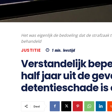
Het was eigenlijk de bedoeling dat de strafzaak
behandeld
JUSTITIE
1
min.
leestijd
Verstandelijk bep
half jaar uit de ge
detentieschade is
Deel