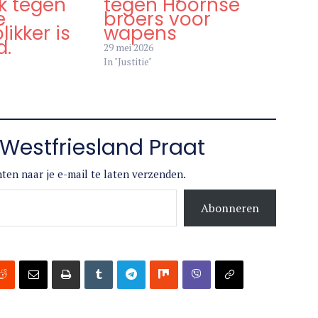
ek
OM eist jaren cel
k tegen
tegen Hoornse
e
broers voor
ikker is
wapens
d.
29 mei 2026
In "Justitie"
Westfriesland Praat
ten naar je e-mail te laten verzenden.
Abonneren